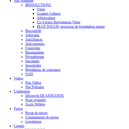
Nos Solutions
BIOSOLUTIONS
Vigne
Grandes Cultures
Arboriculture
Les Fermes BioSolutions Vigne
BLUE TOUCH, processus de formulation unique
Biocontrôle
Adjuvants
Anti-limaces
Anti-rongeurs
Fongicides
Biostimulants
Phytothérapie
Inoculants
Insecticides
Régulateurs de croissance
OAD
Vidéos
Nos Vidéos
Nos Podcasts
L’entreprise
Découvrir DE SANGOSSE
Nous rejoindre
Accès Weblog
Presse
Revue de presse
Communiqués de presse
Logothèque
Contact