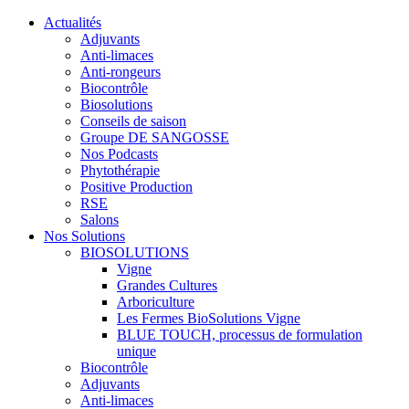
Actualités
Adjuvants
Anti-limaces
Anti-rongeurs
Biocontrôle
Biosolutions
Conseils de saison
Groupe DE SANGOSSE
Nos Podcasts
Phytothérapie
Positive Production
RSE
Salons
Nos Solutions
BIOSOLUTIONS
Vigne
Grandes Cultures
Arboriculture
Les Fermes BioSolutions Vigne
BLUE TOUCH, processus de formulation
unique
Biocontrôle
Adjuvants
Anti-limaces