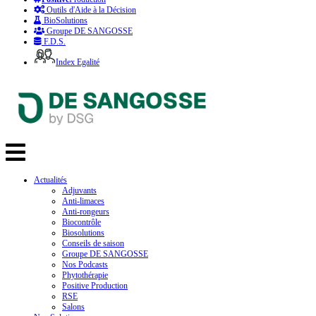
Outils d'Aide à la Décision
BioSolutions
Groupe DE SANGOSSE
F.D.S.
Index Egalité
Actualités
Adjuvants
Anti-limaces
Anti-rongeurs
Biocontrôle
Biosolutions
Conseils de saison
Groupe DE SANGOSSE
Nos Podcasts
Phytothérapie
Positive Production
RSE
Salons