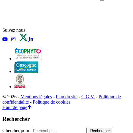
Suivez nous :
© 2026 -
Mentions légales
-
Plan du site
-
C.G.V.
-
Politique de
confidentialité
-
Politique de cookies
Haut de page
Rechercher
Chercher pour: