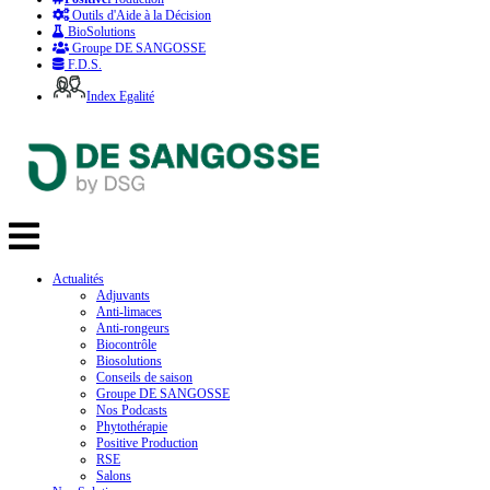
Outils d'Aide à la Décision
BioSolutions
Groupe DE SANGOSSE
F.D.S.
Index Egalité
Actualités
Adjuvants
Anti-limaces
Anti-rongeurs
Biocontrôle
Biosolutions
Conseils de saison
Groupe DE SANGOSSE
Nos Podcasts
Phytothérapie
Positive Production
RSE
Salons