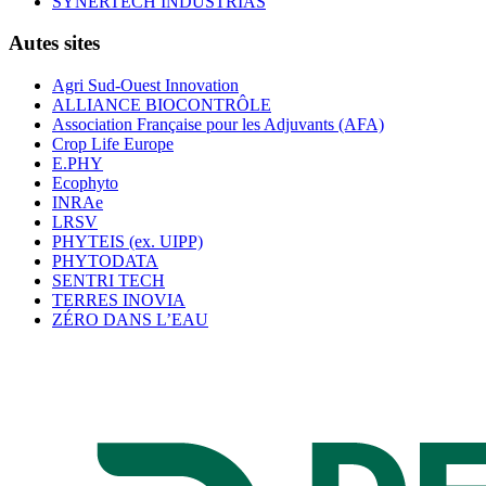
SYNERTECH INDUSTRIAS
Autes sites
Agri Sud-Ouest Innovation
ALLIANCE BIOCONTRÔLE
Association Française pour les Adjuvants (AFA)
Crop Life Europe
E.PHY
Ecophyto
INRAe
LRSV
PHYTEIS (ex. UIPP)
PHYTODATA
SENTRI TECH
TERRES INOVIA
ZÉRO DANS L’EAU