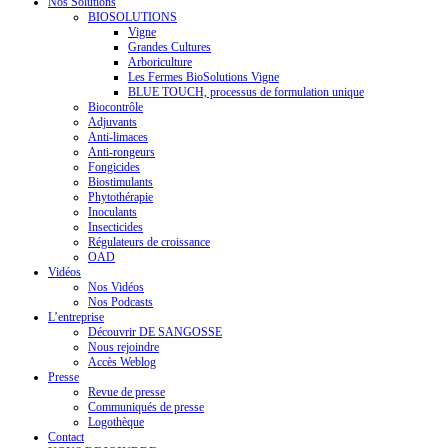
Nos Solutions
BIOSOLUTIONS
Vigne
Grandes Cultures
Arboriculture
Les Fermes BioSolutions Vigne
BLUE TOUCH, processus de formulation unique
Biocontrôle
Adjuvants
Anti-limaces
Anti-rongeurs
Fongicides
Biostimulants
Phytothérapie
Inoculants
Insecticides
Régulateurs de croissance
OAD
Vidéos
Nos Vidéos
Nos Podcasts
L’entreprise
Découvrir DE SANGOSSE
Nous rejoindre
Accès Weblog
Presse
Revue de presse
Communiqués de presse
Logothèque
Contact