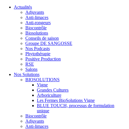
Actualités
Adjuvants
Anti-limaces
Anti-rongeurs
Biocontrôle
Biosolutions
Conseils de saison
Groupe DE SANGOSSE
Nos Podcasts
Phytothérapie
Positive Production
RSE
Salons
Nos Solutions
BIOSOLUTIONS
Vigne
Grandes Cultures
Arboriculture
Les Fermes BioSolutions Vigne
BLUE TOUCH, processus de formulation
unique
Biocontrôle
Adjuvants
Anti-limaces