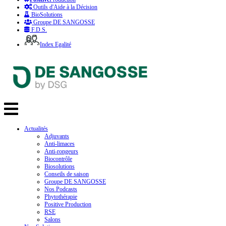
Outils d'Aide à la Décision
BioSolutions
Groupe DE SANGOSSE
F.D.S.
Index Egalité
Actualités
Adjuvants
Anti-limaces
Anti-rongeurs
Biocontrôle
Biosolutions
Conseils de saison
Groupe DE SANGOSSE
Nos Podcasts
Phytothérapie
Positive Production
RSE
Salons