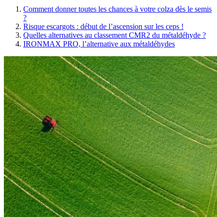
Comment donner toutes les chances à votre colza dès le semis
?
Risque escargots : début de l’ascension sur les ceps !
Quelles alternatives au classement CMR2 du métaldéhyde ?
IRONMAX PRO, l’alternative aux métaldéhydes