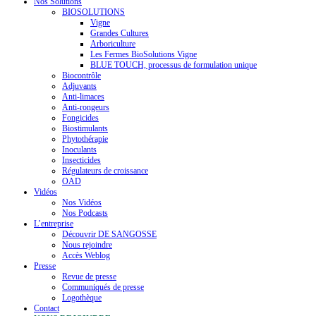
Nos Solutions
BIOSOLUTIONS
Vigne
Grandes Cultures
Arboriculture
Les Fermes BioSolutions Vigne
BLUE TOUCH, processus de formulation unique
Biocontrôle
Adjuvants
Anti-limaces
Anti-rongeurs
Fongicides
Biostimulants
Phytothérapie
Inoculants
Insecticides
Régulateurs de croissance
OAD
Vidéos
Nos Vidéos
Nos Podcasts
L’entreprise
Découvrir DE SANGOSSE
Nous rejoindre
Accès Weblog
Presse
Revue de presse
Communiqués de presse
Logothèque
Contact