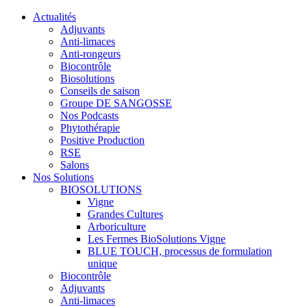
Actualités
Adjuvants
Anti-limaces
Anti-rongeurs
Biocontrôle
Biosolutions
Conseils de saison
Groupe DE SANGOSSE
Nos Podcasts
Phytothérapie
Positive Production
RSE
Salons
Nos Solutions
BIOSOLUTIONS
Vigne
Grandes Cultures
Arboriculture
Les Fermes BioSolutions Vigne
BLUE TOUCH, processus de formulation
unique
Biocontrôle
Adjuvants
Anti-limaces