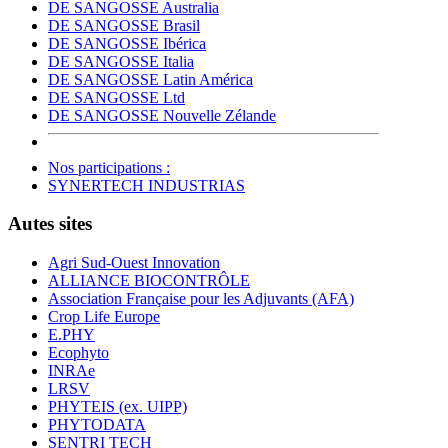
DE SANGOSSE Australia
DE SANGOSSE Brasil
DE SANGOSSE Ibérica
DE SANGOSSE Italia
DE SANGOSSE Latin América
DE SANGOSSE Ltd
DE SANGOSSE Nouvelle Zélande
Nos participations :
SYNERTECH INDUSTRIAS
Autes sites
Agri Sud-Ouest Innovation
ALLIANCE BIOCONTRÔLE
Association Française pour les Adjuvants (AFA)
Crop Life Europe
E.PHY
Ecophyto
INRAe
LRSV
PHYTEIS (ex. UIPP)
PHYTODATA
SENTRI TECH