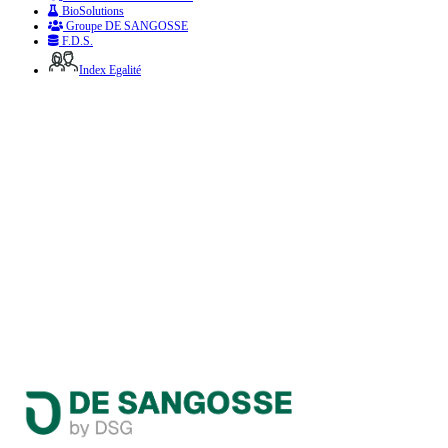
BioSolutions
Groupe DE SANGOSSE
F.D.S.
Index Egalité