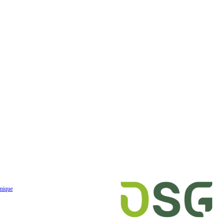
nique