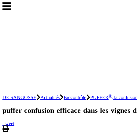
®
DE SANGOSSE
Actualités
Biocontrôle
PUFFER
, la confusio
puffer-confusion-efficace-dans-les-vignes
Tweet