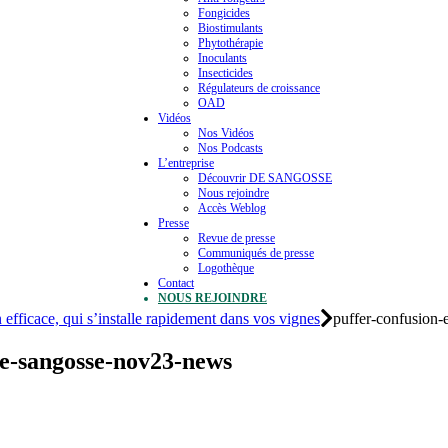
Fongicides
Biostimulants
Phytothérapie
Inoculants
Insecticides
Régulateurs de croissance
OAD
Vidéos
Nos Vidéos
Nos Podcasts
L’entreprise
Découvrir DE SANGOSSE
Nous rejoindre
Accès Weblog
Presse
Revue de presse
Communiqués de presse
Logothèque
Contact
NOUS REJOINDRE
n efficace, qui s’installe rapidement dans vos vignes
puffer-confusion-
-de-sangosse-nov23-news