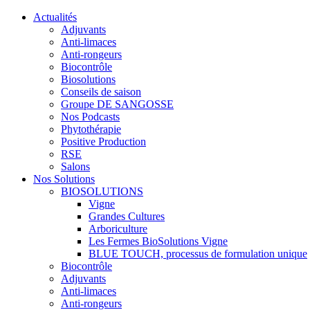
Actualités
Adjuvants
Anti-limaces
Anti-rongeurs
Biocontrôle
Biosolutions
Conseils de saison
Groupe DE SANGOSSE
Nos Podcasts
Phytothérapie
Positive Production
RSE
Salons
Nos Solutions
BIOSOLUTIONS
Vigne
Grandes Cultures
Arboriculture
Les Fermes BioSolutions Vigne
BLUE TOUCH, processus de formulation unique
Biocontrôle
Adjuvants
Anti-limaces
Anti-rongeurs