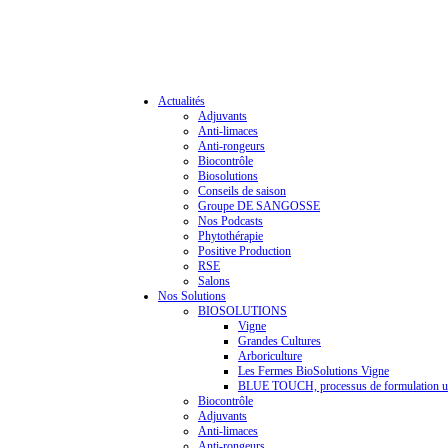
Actualités
Adjuvants
Anti-limaces
Anti-rongeurs
Biocontrôle
Biosolutions
Conseils de saison
Groupe DE SANGOSSE
Nos Podcasts
Phytothérapie
Positive Production
RSE
Salons
Nos Solutions
BIOSOLUTIONS
Vigne
Grandes Cultures
Arboriculture
Les Fermes BioSolutions Vigne
BLUE TOUCH, processus de formulation u
Biocontrôle
Adjuvants
Anti-limaces
Anti-rongeurs