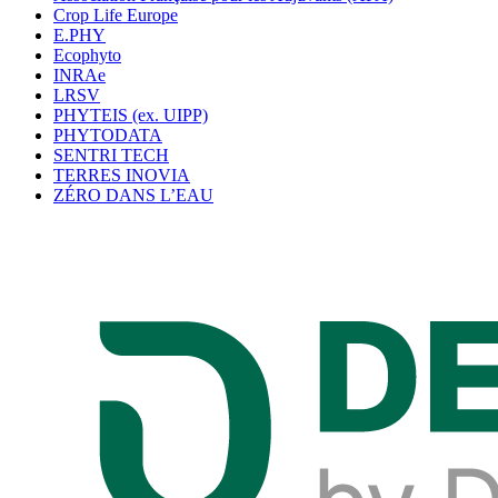
Crop Life Europe
E.PHY
Ecophyto
INRAe
LRSV
PHYTEIS (ex. UIPP)
PHYTODATA
SENTRI TECH
TERRES INOVIA
ZÉRO DANS L’EAU