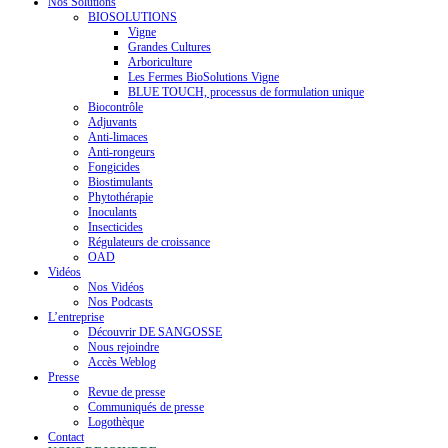
Nos Solutions
BIOSOLUTIONS
Vigne
Grandes Cultures
Arboriculture
Les Fermes BioSolutions Vigne
BLUE TOUCH, processus de formulation unique
Biocontrôle
Adjuvants
Anti-limaces
Anti-rongeurs
Fongicides
Biostimulants
Phytothérapie
Inoculants
Insecticides
Régulateurs de croissance
OAD
Vidéos
Nos Vidéos
Nos Podcasts
L’entreprise
Découvrir DE SANGOSSE
Nous rejoindre
Accès Weblog
Presse
Revue de presse
Communiqués de presse
Logothèque
Contact