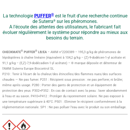
®
La technologie
PUFFER
est le fruit d’une recherche continue
de Suterra
sur les phéromones.
®
A l’écoute des attentes des utilisateurs, le fabricant fait
évoluer régulièrement le système pour répondre au mieux aux
besoins du terrain.
®
®
CHECKMATE
PUFFER
LB/EA
– AMM n°2200389 – 195,3 g/kg de phéromones de
lépidoptères à chaîne linéaire (équivalent à 104,2 g/kg – (Z)-9-dodécen-1-yl acétate et
91,1 g/kg – (E,Z)-7,9-dodécadien-1-yl acétate) – ® marque déposée et détenteur de
l’AMM Suterra Europe Biocontrol SL
P210 : Tenir à l’écart de la chaleur/des étincelles/des flammes nues/des surfaces
chaudes — Ne pas fumer. P251 : Récipient sous pression : ne pas perforer, ni brûler,
même après usage. P280 : Porter des gants de protection et un équipement de
protection des yeux. P302+P352 : En cas de contact avec la peau : laver abondamment
à l’eau et au savon. P410+P412 : Protéger du rayonnement solaire. Ne pas exposer à
une température supérieure à 40°C. P501 : Eliminer le récipient conformément à la
réglementation nationale. SP1 : Ne pas polluer l’eau avec le produit ou son emballage.