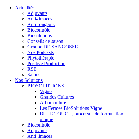
Actualités
Adjuvants
Anti-limaces
Anti-rongeurs
Biocontrôle
Biosolutions
Conseils de saison
Groupe DE SANGOSSE
Nos Podcasts
Phytothérapie
Positive Production
RSE
Salons
Nos Solutions
BIOSOLUTIONS
Vigne
Grandes Cultures
Arboriculture
Les Fermes BioSolutions Vigne
BLUE TOUCH, processus de formulation
unique
Biocontrôle
Adjuvants
Anti-limaces