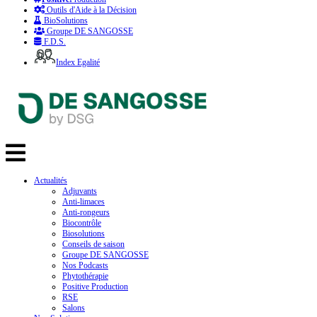
Outils d'Aide à la Décision
BioSolutions
Groupe DE SANGOSSE
F.D.S.
Index Egalité
Actualités
Adjuvants
Anti-limaces
Anti-rongeurs
Biocontrôle
Biosolutions
Conseils de saison
Groupe DE SANGOSSE
Nos Podcasts
Phytothérapie
Positive Production
RSE
Salons