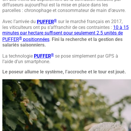
diffuseurs aujourd’hui est la mise en place dans les
parcelles : chronophage et consommateur de main d’œuvre.
®
Avec l’arrivée du
PUFFER
sur le marché français en 2017,
les viticulteurs ont pu s’affranchir de ces contraintes :
10 à 15
minutes par hectare suffisent pour seulement 2.5 unités de
®
PUFFER
positionnées
.
Fini la recherche et la gestion des
salariés saisonniers.
®
La technologie
PUFFER
se pose simplement par GPS à
l’aide d’un smartphone.
Le poseur allume le système, l’accroche et le tour est joué.