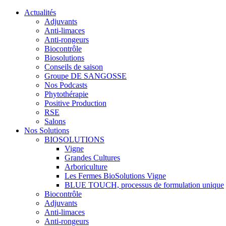
Actualités
Adjuvants
Anti-limaces
Anti-rongeurs
Biocontrôle
Biosolutions
Conseils de saison
Groupe DE SANGOSSE
Nos Podcasts
Phytothérapie
Positive Production
RSE
Salons
Nos Solutions
BIOSOLUTIONS
Vigne
Grandes Cultures
Arboriculture
Les Fermes BioSolutions Vigne
BLUE TOUCH, processus de formulation unique
Biocontrôle
Adjuvants
Anti-limaces
Anti-rongeurs