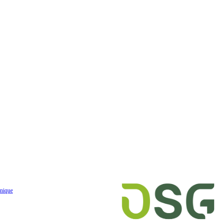
nique