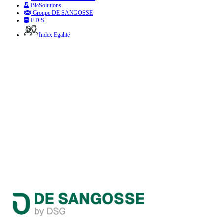
BioSolutions
Groupe DE SANGOSSE
F.D.S.
Index Egalité