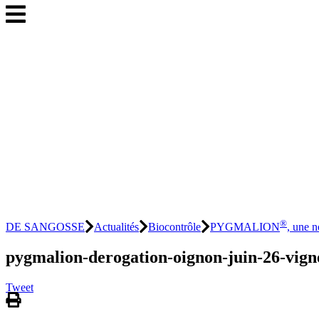
®
DE SANGOSSE
Actualités
Biocontrôle
PYGMALION
, une n
pygmalion-derogation-oignon-juin-26-vign
Tweet