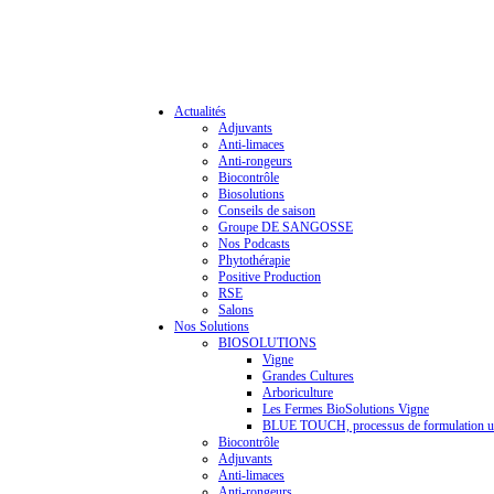
Actualités
Adjuvants
Anti-limaces
Anti-rongeurs
Biocontrôle
Biosolutions
Conseils de saison
Groupe DE SANGOSSE
Nos Podcasts
Phytothérapie
Positive Production
RSE
Salons
Nos Solutions
BIOSOLUTIONS
Vigne
Grandes Cultures
Arboriculture
Les Fermes BioSolutions Vigne
BLUE TOUCH, processus de formulation u
Biocontrôle
Adjuvants
Anti-limaces
Anti-rongeurs