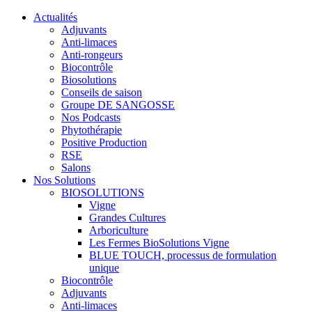
Actualités
Adjuvants
Anti-limaces
Anti-rongeurs
Biocontrôle
Biosolutions
Conseils de saison
Groupe DE SANGOSSE
Nos Podcasts
Phytothérapie
Positive Production
RSE
Salons
Nos Solutions
BIOSOLUTIONS
Vigne
Grandes Cultures
Arboriculture
Les Fermes BioSolutions Vigne
BLUE TOUCH, processus de formulation
unique
Biocontrôle
Adjuvants
Anti-limaces