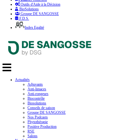
Outils d'Aide à la Décision
BioSolutions
Groupe DE SANGOSSE
F.D.S.
Index Egalité
Actualités
Adjuvants
Anti-limaces
Anti-rongeurs
Biocontrôle
Biosolutions
Conseils de saison
Groupe DE SANGOSSE
Nos Podcasts
Phytothérapie
Positive Production
RSE
Salons