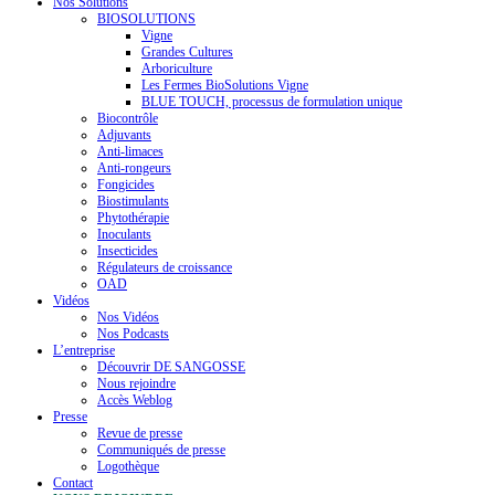
Nos Solutions
BIOSOLUTIONS
Vigne
Grandes Cultures
Arboriculture
Les Fermes BioSolutions Vigne
BLUE TOUCH, processus de formulation unique
Biocontrôle
Adjuvants
Anti-limaces
Anti-rongeurs
Fongicides
Biostimulants
Phytothérapie
Inoculants
Insecticides
Régulateurs de croissance
OAD
Vidéos
Nos Vidéos
Nos Podcasts
L’entreprise
Découvrir DE SANGOSSE
Nous rejoindre
Accès Weblog
Presse
Revue de presse
Communiqués de presse
Logothèque
Contact