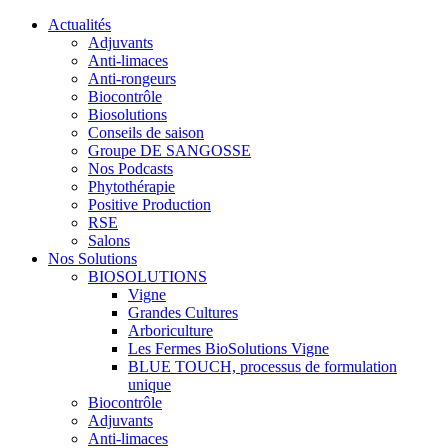
Actualités
Adjuvants
Anti-limaces
Anti-rongeurs
Biocontrôle
Biosolutions
Conseils de saison
Groupe DE SANGOSSE
Nos Podcasts
Phytothérapie
Positive Production
RSE
Salons
Nos Solutions
BIOSOLUTIONS
Vigne
Grandes Cultures
Arboriculture
Les Fermes BioSolutions Vigne
BLUE TOUCH, processus de formulation
unique
Biocontrôle
Adjuvants
Anti-limaces