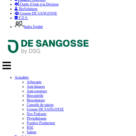
Outils d'Aide à la Décision
BioSolutions
Groupe DE SANGOSSE
F.D.S.
Index Egalité
Actualités
Adjuvants
Anti-limaces
Anti-rongeurs
Biocontrôle
Biosolutions
Conseils de saison
Groupe DE SANGOSSE
Nos Podcasts
Phytothérapie
Positive Production
RSE
Salons