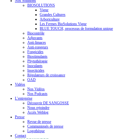
Nos Solutions
BIOSOLUTIONS
Vigne
Grandes Cultures
Arboriculture
Les Fermes BioSolutions Vigne
BLUE TOUCH, processus de formulation unique
Biocontrôle
Adjuvants
Anti-limaces
Anti-rongeurs
Fongicides
Biostimulants
Phytothérapie
Inoculants
Insecticides
Régulateurs de croissance
OAD
Vidéos
Nos Vidéos
Nos Podcasts
L’entreprise
Découvrir DE SANGOSSE
Nous rejoindre
Accès Weblog
Presse
Revue de presse
Communiqués de presse
Logothèque
Contact