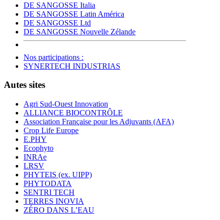
DE SANGOSSE Italia
DE SANGOSSE Latin América
DE SANGOSSE Ltd
DE SANGOSSE Nouvelle Zélande
Nos participations :
SYNERTECH INDUSTRIAS
Autes sites
Agri Sud-Ouest Innovation
ALLIANCE BIOCONTRÔLE
Association Française pour les Adjuvants (AFA)
Crop Life Europe
E.PHY
Ecophyto
INRAe
LRSV
PHYTEIS (ex. UIPP)
PHYTODATA
SENTRI TECH
TERRES INOVIA
ZÉRO DANS L’EAU