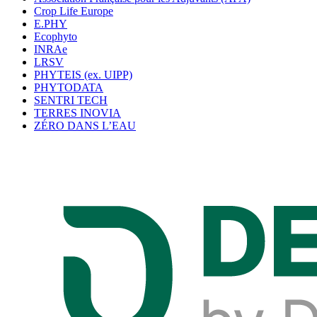
Crop Life Europe
E.PHY
Ecophyto
INRAe
LRSV
PHYTEIS (ex. UIPP)
PHYTODATA
SENTRI TECH
TERRES INOVIA
ZÉRO DANS L’EAU