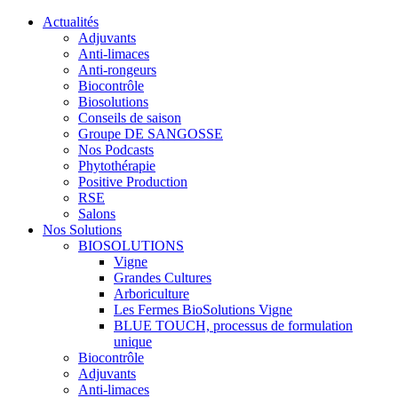
Actualités
Adjuvants
Anti-limaces
Anti-rongeurs
Biocontrôle
Biosolutions
Conseils de saison
Groupe DE SANGOSSE
Nos Podcasts
Phytothérapie
Positive Production
RSE
Salons
Nos Solutions
BIOSOLUTIONS
Vigne
Grandes Cultures
Arboriculture
Les Fermes BioSolutions Vigne
BLUE TOUCH, processus de formulation
unique
Biocontrôle
Adjuvants
Anti-limaces