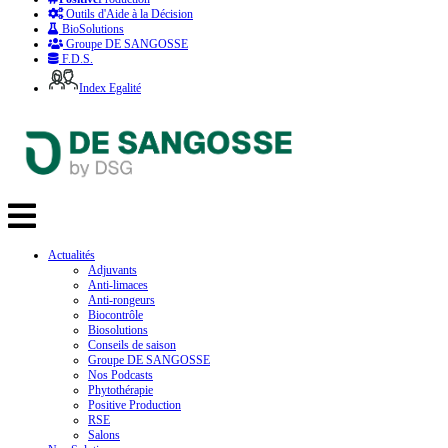
Outils d'Aide à la Décision
BioSolutions
Groupe DE SANGOSSE
F.D.S.
Index Egalité
Actualités
Adjuvants
Anti-limaces
Anti-rongeurs
Biocontrôle
Biosolutions
Conseils de saison
Groupe DE SANGOSSE
Nos Podcasts
Phytothérapie
Positive Production
RSE
Salons