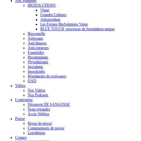
Nos Solutions
BIOSOLUTIONS
Vigne
Grandes Cultures
Arboriculture
Les Fermes BioSolutions Vigne
BLUE TOUCH, processus de formulation unique
Biocontrôle
Adjuvants
Anti-limaces
Anti-rongeurs
Fongicides
Biostimulants
Phytothérapie
Inoculants
Insecticides
Régulateurs de croissance
OAD
Vidéos
Nos Vidéos
Nos Podcasts
L’entreprise
Découvrir DE SANGOSSE
Nous rejoindre
Accès Weblog
Presse
Revue de presse
Communiqués de presse
Logothèque
Contact