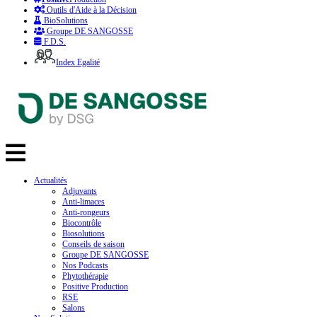
Outils d'Aide à la Décision
BioSolutions
Groupe DE SANGOSSE
F.D.S.
Index Egalité
Actualités
Adjuvants
Anti-limaces
Anti-rongeurs
Biocontrôle
Biosolutions
Conseils de saison
Groupe DE SANGOSSE
Nos Podcasts
Phytothérapie
Positive Production
RSE
Salons