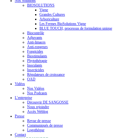
Nos Solutions
BIOSOLUTIONS
Vigne
Grandes Cultures
Arboriculture
Les Fermes BioSolutions Vigne
BLUE TOUCH, processus de formulation unique
Biocontrôle
Adjuvants
Anti-limaces
Anti-rongeurs
Fongicides
Biostimulants
Phytothérapie
Inoculants
Insecticides
Régulateurs de croissance
OAD
Vidéos
Nos Vidéos
Nos Podcasts
L’entreprise
Découvrir DE SANGOSSE
Nous rejoindre
Accès Weblog
Presse
Revue de presse
Communiqués de presse
Logothèque
Contact