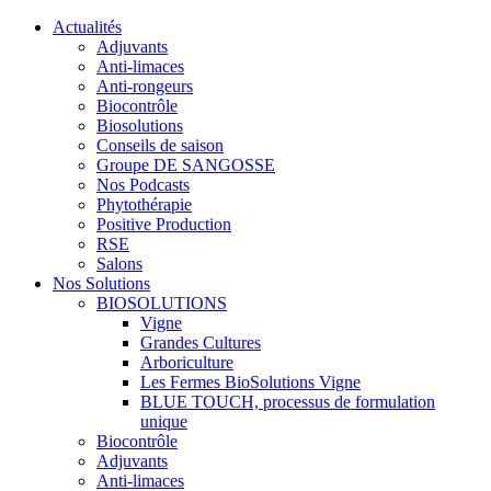
Actualités
Adjuvants
Anti-limaces
Anti-rongeurs
Biocontrôle
Biosolutions
Conseils de saison
Groupe DE SANGOSSE
Nos Podcasts
Phytothérapie
Positive Production
RSE
Salons
Nos Solutions
BIOSOLUTIONS
Vigne
Grandes Cultures
Arboriculture
Les Fermes BioSolutions Vigne
BLUE TOUCH, processus de formulation
unique
Biocontrôle
Adjuvants
Anti-limaces