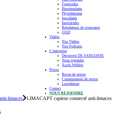
Fongicides
Biostimulants
Phytothérapie
Inoculants
Insecticides
Régulateurs de croissance
OAD
Vidéos
Nos Vidéos
Nos Podcasts
L’entreprise
Découvrir DE SANGOSSE
Nous rejoindre
Accès Weblog
Presse
Revue de presse
Communiqués de presse
Logothèque
Contact
NOUS REJOINDRE
nti-limaces
LIMACAPT capteur connecté anti-limaces
s