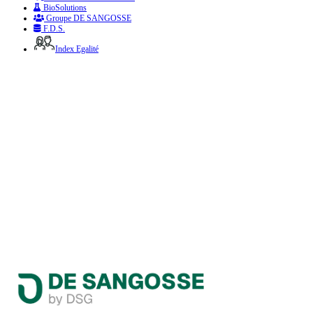
BioSolutions
Groupe DE SANGOSSE
F.D.S.
Index Egalité