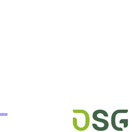
nique