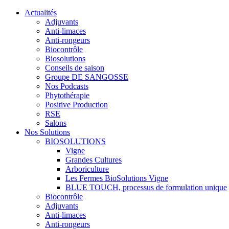
Actualités
Adjuvants
Anti-limaces
Anti-rongeurs
Biocontrôle
Biosolutions
Conseils de saison
Groupe DE SANGOSSE
Nos Podcasts
Phytothérapie
Positive Production
RSE
Salons
Nos Solutions
BIOSOLUTIONS
Vigne
Grandes Cultures
Arboriculture
Les Fermes BioSolutions Vigne
BLUE TOUCH, processus de formulation unique
Biocontrôle
Adjuvants
Anti-limaces
Anti-rongeurs