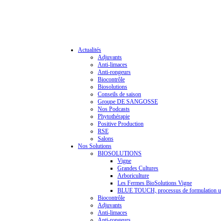
Actualités
Adjuvants
Anti-limaces
Anti-rongeurs
Biocontrôle
Biosolutions
Conseils de saison
Groupe DE SANGOSSE
Nos Podcasts
Phytothérapie
Positive Production
RSE
Salons
Nos Solutions
BIOSOLUTIONS
Vigne
Grandes Cultures
Arboriculture
Les Fermes BioSolutions Vigne
BLUE TOUCH, processus de formulation u
Biocontrôle
Adjuvants
Anti-limaces
Anti-rongeurs