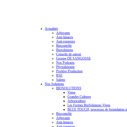
Actualités
Adjuvants
Anti-limaces
Anti-rongeurs
Biocontrôle
Biosolutions
Conseils de saison
Groupe DE SANGOSSE
Nos Podcasts
Phytothérapie
Positive Production
RSE
Salons
Nos Solutions
BIOSOLUTIONS
Vigne
Grandes Cultures
Arboriculture
Les Fermes BioSolutions Vigne
BLUE TOUCH, processus de formulation u
Biocontrôle
Adjuvants
Anti-limaces
Anti-rongeurs