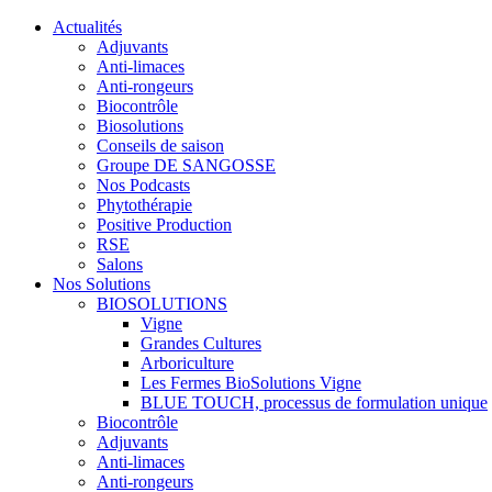
Actualités
Adjuvants
Anti-limaces
Anti-rongeurs
Biocontrôle
Biosolutions
Conseils de saison
Groupe DE SANGOSSE
Nos Podcasts
Phytothérapie
Positive Production
RSE
Salons
Nos Solutions
BIOSOLUTIONS
Vigne
Grandes Cultures
Arboriculture
Les Fermes BioSolutions Vigne
BLUE TOUCH, processus de formulation unique
Biocontrôle
Adjuvants
Anti-limaces
Anti-rongeurs