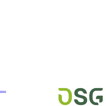
nique