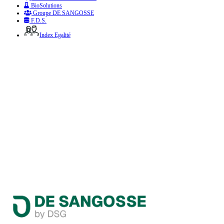
BioSolutions
Groupe DE SANGOSSE
F.D.S.
Index Egalité