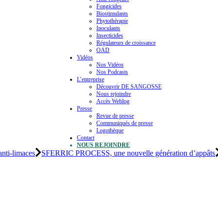
Fongicides
Biostimulants
Phytothérapie
Inoculants
Insecticides
Régulateurs de croissance
OAD
Vidéos
Nos Vidéos
Nos Podcasts
L’entreprise
Découvrir DE SANGOSSE
Nous rejoindre
Accès Weblog
Presse
Revue de presse
Communiqués de presse
Logothèque
Contact
NOUS REJOINDRE
nti-limaces
SFERRIC PROCESS, une nouvelle génération d’appâts