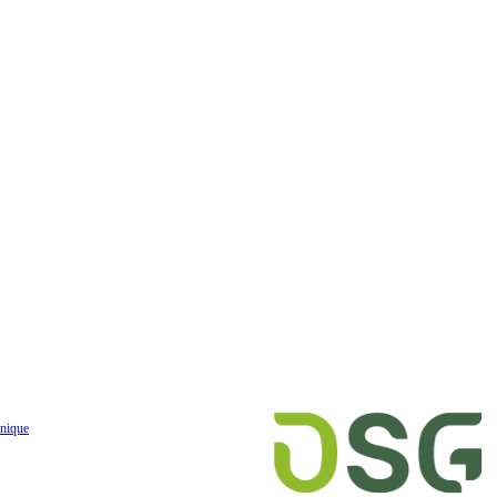
nique