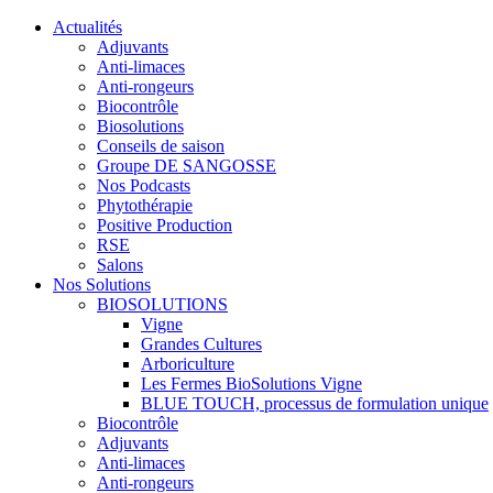
Actualités
Adjuvants
Anti-limaces
Anti-rongeurs
Biocontrôle
Biosolutions
Conseils de saison
Groupe DE SANGOSSE
Nos Podcasts
Phytothérapie
Positive Production
RSE
Salons
Nos Solutions
BIOSOLUTIONS
Vigne
Grandes Cultures
Arboriculture
Les Fermes BioSolutions Vigne
BLUE TOUCH, processus de formulation unique
Biocontrôle
Adjuvants
Anti-limaces
Anti-rongeurs