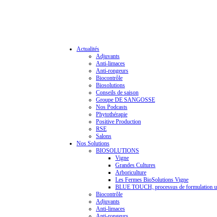
Actualités
Adjuvants
Anti-limaces
Anti-rongeurs
Biocontrôle
Biosolutions
Conseils de saison
Groupe DE SANGOSSE
Nos Podcasts
Phytothérapie
Positive Production
RSE
Salons
Nos Solutions
BIOSOLUTIONS
Vigne
Grandes Cultures
Arboriculture
Les Fermes BioSolutions Vigne
BLUE TOUCH, processus de formulation u
Biocontrôle
Adjuvants
Anti-limaces
Anti-rongeurs