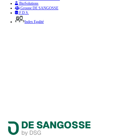
BioSolutions
Groupe DE SANGOSSE
F.D.S.
Index Egalité