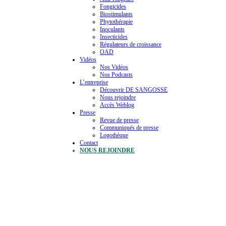
Fongicides
Biostimulants
Phytothérapie
Inoculants
Insecticides
Régulateurs de croissance
OAD
Vidéos
Nos Vidéos
Nos Podcasts
L’entreprise
Découvrir DE SANGOSSE
Nous rejoindre
Accès Weblog
Presse
Revue de presse
Communiqués de presse
Logothèque
Contact
NOUS REJOINDRE