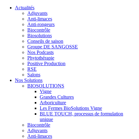
Actualités
Adjuvants
Anti-limaces
Anti-rongeurs
Biocontrôle
Biosolutions
Conseils de saison
Groupe DE SANGOSSE
Nos Podcasts
Phytothérapie
Positive Production
RSE
Salons
Nos Solutions
BIOSOLUTIONS
Vigne
Grandes Cultures
Arboriculture
Les Fermes BioSolutions Vigne
BLUE TOUCH, processus de formulation
unique
Biocontrôle
Adjuvants
Anti-limaces