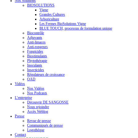
Nos Solutions
BIOSOLUTIONS
Vigne
Grandes Cultures
Arboriculture
Les Fermes BioSolutions Vigne
BLUE TOUCH, processus de formulation unique
Biocontrôle
Adjuvants
Anti-limaces
Anti-rongeurs
Fongicides
Biostimulants
Phytothérapie
Inoculants
Insecticides
Régulateurs de croissance
OAD
Vidéos
Nos Vidéos
Nos Podcasts
L’entreprise
Découvrir DE SANGOSSE
Nous rejoindre
Accès Weblog
Presse
Revue de presse
Communiqués de presse
Logothèque
Contact