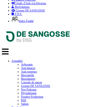
Outils d'Aide à la Décision
BioSolutions
Groupe DE SANGOSSE
F.D.S.
Index Egalité
Actualités
Adjuvants
Anti-limaces
Anti-rongeurs
Biocontrôle
Biosolutions
Conseils de saison
Groupe DE SANGOSSE
Nos Podcasts
Phytothérapie
Positive Production
RSE
Salons