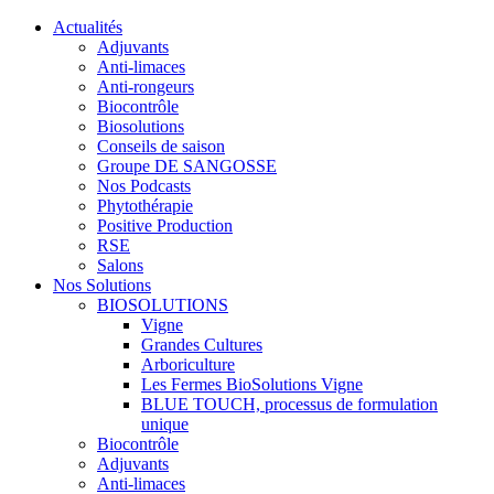
Actualités
Adjuvants
Anti-limaces
Anti-rongeurs
Biocontrôle
Biosolutions
Conseils de saison
Groupe DE SANGOSSE
Nos Podcasts
Phytothérapie
Positive Production
RSE
Salons
Nos Solutions
BIOSOLUTIONS
Vigne
Grandes Cultures
Arboriculture
Les Fermes BioSolutions Vigne
BLUE TOUCH, processus de formulation
unique
Biocontrôle
Adjuvants
Anti-limaces