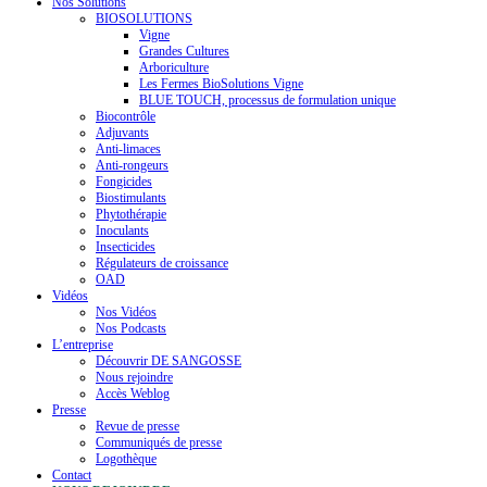
Nos Solutions
BIOSOLUTIONS
Vigne
Grandes Cultures
Arboriculture
Les Fermes BioSolutions Vigne
BLUE TOUCH, processus de formulation unique
Biocontrôle
Adjuvants
Anti-limaces
Anti-rongeurs
Fongicides
Biostimulants
Phytothérapie
Inoculants
Insecticides
Régulateurs de croissance
OAD
Vidéos
Nos Vidéos
Nos Podcasts
L’entreprise
Découvrir DE SANGOSSE
Nous rejoindre
Accès Weblog
Presse
Revue de presse
Communiqués de presse
Logothèque
Contact