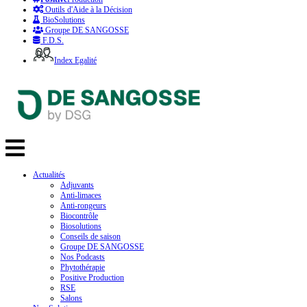
Outils d'Aide à la Décision
BioSolutions
Groupe DE SANGOSSE
F.D.S.
Index Egalité
Actualités
Adjuvants
Anti-limaces
Anti-rongeurs
Biocontrôle
Biosolutions
Conseils de saison
Groupe DE SANGOSSE
Nos Podcasts
Phytothérapie
Positive Production
RSE
Salons