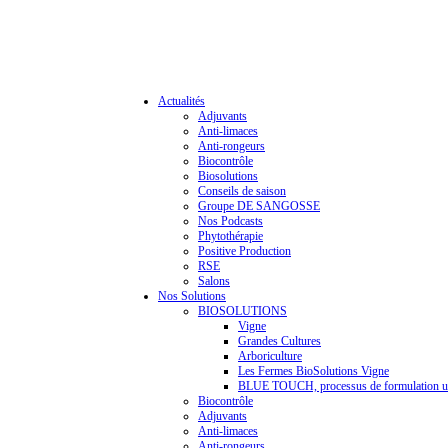
Actualités
Adjuvants
Anti-limaces
Anti-rongeurs
Biocontrôle
Biosolutions
Conseils de saison
Groupe DE SANGOSSE
Nos Podcasts
Phytothérapie
Positive Production
RSE
Salons
Nos Solutions
BIOSOLUTIONS
Vigne
Grandes Cultures
Arboriculture
Les Fermes BioSolutions Vigne
BLUE TOUCH, processus de formulation u
Biocontrôle
Adjuvants
Anti-limaces
Anti-rongeurs