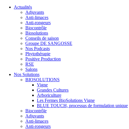
Actualités
Adjuvants
Anti-limaces
Anti-rongeurs
Biocontrôle
Biosolutions
Conseils de saison
Groupe DE SANGOSSE
Nos Podcasts
Phytothérapie
Positive Production
RSE
Salons
Nos Solutions
BIOSOLUTIONS
Vigne
Grandes Cultures
Arboriculture
Les Fermes BioSolutions Vigne
BLUE TOUCH, processus de formulation unique
Biocontrôle
Adjuvants
Anti-limaces
Anti-rongeurs