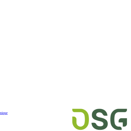
nique