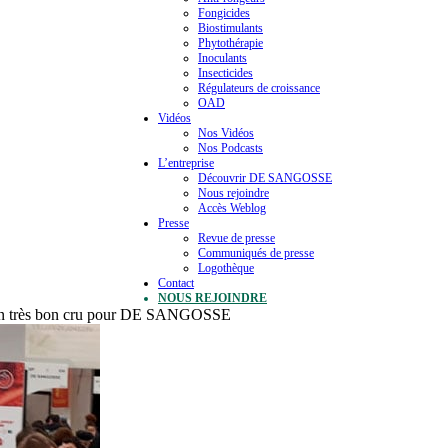
Fongicides
Biostimulants
Phytothérapie
Inoculants
Insecticides
Régulateurs de croissance
OAD
Vidéos
Nos Vidéos
Nos Podcasts
L’entreprise
Découvrir DE SANGOSSE
Nous rejoindre
Accès Weblog
Presse
Revue de presse
Communiqués de presse
Logothèque
Contact
NOUS REJOINDRE
un très bon cru pour DE SANGOSSE