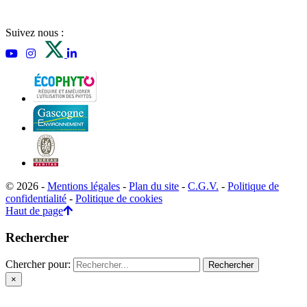
Suivez nous :
© 2026 -
Mentions légales
-
Plan du site
-
C.G.V.
-
Politique de
confidentialité
-
Politique de cookies
Haut de page
Rechercher
Chercher pour:
×