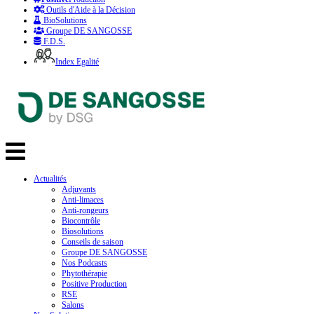
Outils d'Aide à la Décision
BioSolutions
Groupe DE SANGOSSE
F.D.S.
Index Egalité
Actualités
Adjuvants
Anti-limaces
Anti-rongeurs
Biocontrôle
Biosolutions
Conseils de saison
Groupe DE SANGOSSE
Nos Podcasts
Phytothérapie
Positive Production
RSE
Salons