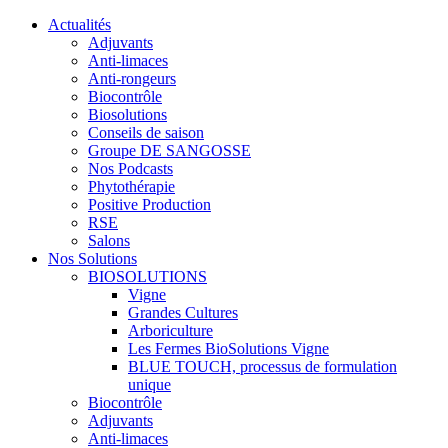
Actualités
Adjuvants
Anti-limaces
Anti-rongeurs
Biocontrôle
Biosolutions
Conseils de saison
Groupe DE SANGOSSE
Nos Podcasts
Phytothérapie
Positive Production
RSE
Salons
Nos Solutions
BIOSOLUTIONS
Vigne
Grandes Cultures
Arboriculture
Les Fermes BioSolutions Vigne
BLUE TOUCH, processus de formulation
unique
Biocontrôle
Adjuvants
Anti-limaces