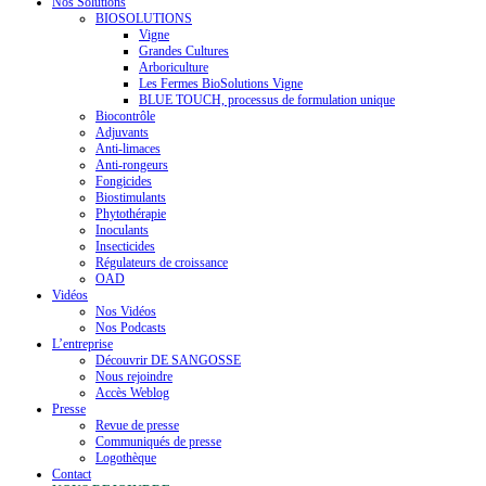
Nos Solutions
BIOSOLUTIONS
Vigne
Grandes Cultures
Arboriculture
Les Fermes BioSolutions Vigne
BLUE TOUCH, processus de formulation unique
Biocontrôle
Adjuvants
Anti-limaces
Anti-rongeurs
Fongicides
Biostimulants
Phytothérapie
Inoculants
Insecticides
Régulateurs de croissance
OAD
Vidéos
Nos Vidéos
Nos Podcasts
L’entreprise
Découvrir DE SANGOSSE
Nous rejoindre
Accès Weblog
Presse
Revue de presse
Communiqués de presse
Logothèque
Contact