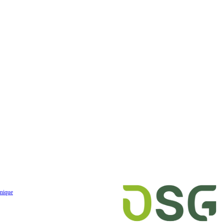
nique