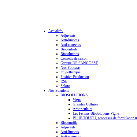
Actualités
Adjuvants
Anti-limaces
Anti-rongeurs
Biocontrôle
Biosolutions
Conseils de saison
Groupe DE SANGOSSE
Nos Podcasts
Phytothérapie
Positive Production
RSE
Salons
Nos Solutions
BIOSOLUTIONS
Vigne
Grandes Cultures
Arboriculture
Les Fermes BioSolutions Vigne
BLUE TOUCH, processus de formulation u
Biocontrôle
Adjuvants
Anti-limaces
Anti-rongeurs