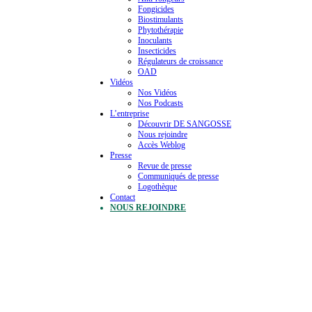
Fongicides
Biostimulants
Phytothérapie
Inoculants
Insecticides
Régulateurs de croissance
OAD
Vidéos
Nos Vidéos
Nos Podcasts
L’entreprise
Découvrir DE SANGOSSE
Nous rejoindre
Accès Weblog
Presse
Revue de presse
Communiqués de presse
Logothèque
Contact
NOUS REJOINDRE