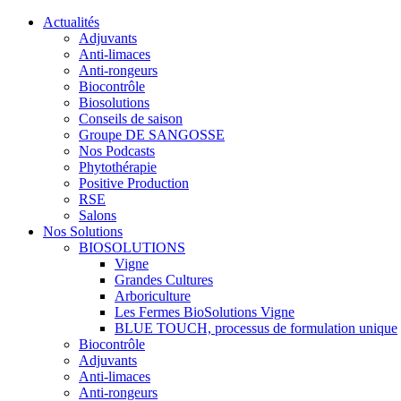
Actualités
Adjuvants
Anti-limaces
Anti-rongeurs
Biocontrôle
Biosolutions
Conseils de saison
Groupe DE SANGOSSE
Nos Podcasts
Phytothérapie
Positive Production
RSE
Salons
Nos Solutions
BIOSOLUTIONS
Vigne
Grandes Cultures
Arboriculture
Les Fermes BioSolutions Vigne
BLUE TOUCH, processus de formulation unique
Biocontrôle
Adjuvants
Anti-limaces
Anti-rongeurs