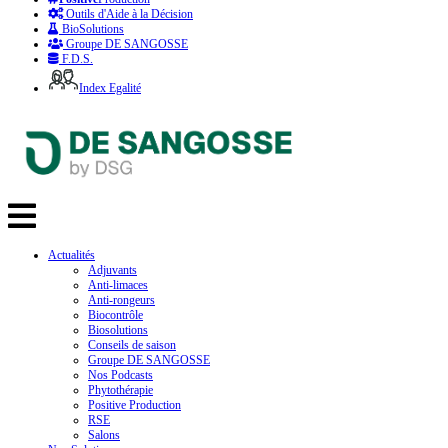
Outils d'Aide à la Décision
BioSolutions
Groupe DE SANGOSSE
F.D.S.
Index Egalité
Actualités
Adjuvants
Anti-limaces
Anti-rongeurs
Biocontrôle
Biosolutions
Conseils de saison
Groupe DE SANGOSSE
Nos Podcasts
Phytothérapie
Positive Production
RSE
Salons