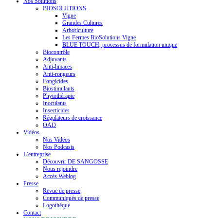
Nos Solutions
BIOSOLUTIONS
Vigne
Grandes Cultures
Arboriculture
Les Fermes BioSolutions Vigne
BLUE TOUCH, processus de formulation unique
Biocontrôle
Adjuvants
Anti-limaces
Anti-rongeurs
Fongicides
Biostimulants
Phytothérapie
Inoculants
Insecticides
Régulateurs de croissance
OAD
Vidéos
Nos Vidéos
Nos Podcasts
L’entreprise
Découvrir DE SANGOSSE
Nous rejoindre
Accès Weblog
Presse
Revue de presse
Communiqués de presse
Logothèque
Contact