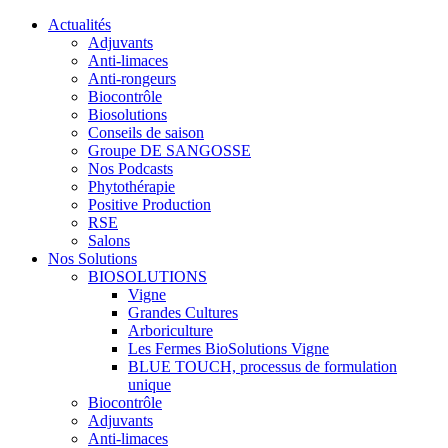
Actualités
Adjuvants
Anti-limaces
Anti-rongeurs
Biocontrôle
Biosolutions
Conseils de saison
Groupe DE SANGOSSE
Nos Podcasts
Phytothérapie
Positive Production
RSE
Salons
Nos Solutions
BIOSOLUTIONS
Vigne
Grandes Cultures
Arboriculture
Les Fermes BioSolutions Vigne
BLUE TOUCH, processus de formulation
unique
Biocontrôle
Adjuvants
Anti-limaces