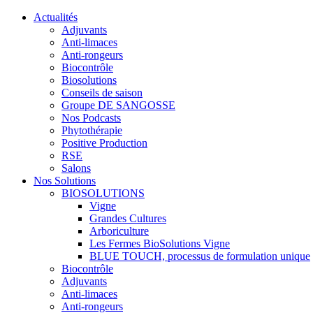
Actualités
Adjuvants
Anti-limaces
Anti-rongeurs
Biocontrôle
Biosolutions
Conseils de saison
Groupe DE SANGOSSE
Nos Podcasts
Phytothérapie
Positive Production
RSE
Salons
Nos Solutions
BIOSOLUTIONS
Vigne
Grandes Cultures
Arboriculture
Les Fermes BioSolutions Vigne
BLUE TOUCH, processus de formulation unique
Biocontrôle
Adjuvants
Anti-limaces
Anti-rongeurs