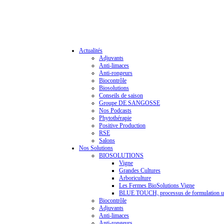
Actualités
Adjuvants
Anti-limaces
Anti-rongeurs
Biocontrôle
Biosolutions
Conseils de saison
Groupe DE SANGOSSE
Nos Podcasts
Phytothérapie
Positive Production
RSE
Salons
Nos Solutions
BIOSOLUTIONS
Vigne
Grandes Cultures
Arboriculture
Les Fermes BioSolutions Vigne
BLUE TOUCH, processus de formulation u
Biocontrôle
Adjuvants
Anti-limaces
Anti-rongeurs