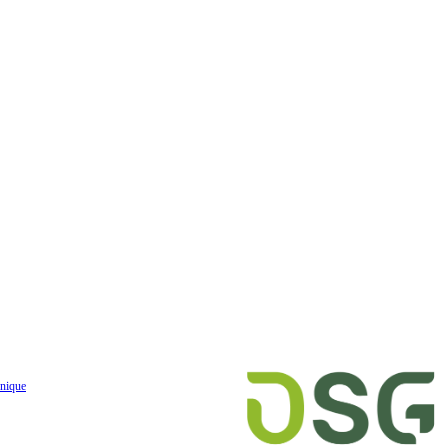
nique