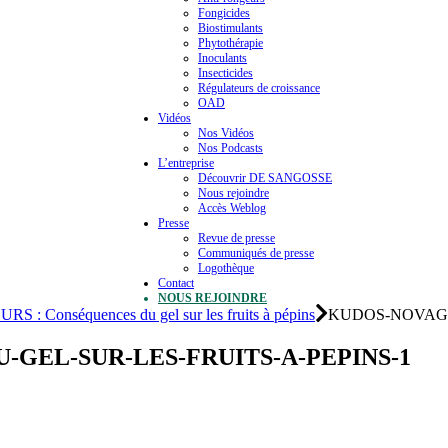
Fongicides
Biostimulants
Phytothérapie
Inoculants
Insecticides
Régulateurs de croissance
OAD
Vidéos
Nos Vidéos
Nos Podcasts
L’entreprise
Découvrir DE SANGOSSE
Nous rejoindre
Accès Weblog
Presse
Revue de presse
Communiqués de presse
Logothèque
Contact
NOUS REJOINDRE
 Conséquences du gel sur les fruits à pépins
KUDOS-NOVAGI
GEL-SUR-LES-FRUITS-A-PEPINS-1