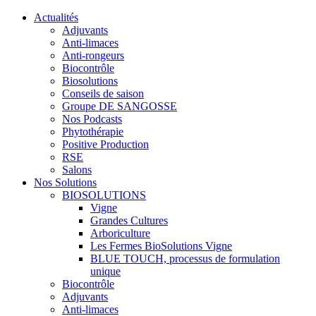
Actualités
Adjuvants
Anti-limaces
Anti-rongeurs
Biocontrôle
Biosolutions
Conseils de saison
Groupe DE SANGOSSE
Nos Podcasts
Phytothérapie
Positive Production
RSE
Salons
Nos Solutions
BIOSOLUTIONS
Vigne
Grandes Cultures
Arboriculture
Les Fermes BioSolutions Vigne
BLUE TOUCH, processus de formulation
unique
Biocontrôle
Adjuvants
Anti-limaces