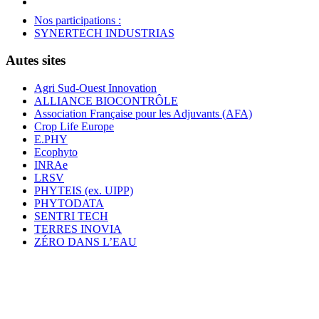
Nos participations :
SYNERTECH INDUSTRIAS
Autes sites
Agri Sud-Ouest Innovation
ALLIANCE BIOCONTRÔLE
Association Française pour les Adjuvants (AFA)
Crop Life Europe
E.PHY
Ecophyto
INRAe
LRSV
PHYTEIS (ex. UIPP)
PHYTODATA
SENTRI TECH
TERRES INOVIA
ZÉRO DANS L’EAU