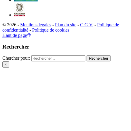
© 2026 -
Mentions légales
-
Plan du site
-
C.G.V.
-
Politique de
confidentialité
-
Politique de cookies
Haut de page
Rechercher
Chercher pour:
×