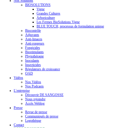
Nos Solutions
BIOSOLUTIONS
Vigne
Grandes Cultures
Arboriculture
Les Fermes BioSolutions Vigne
BLUE TOUCH, processus de formulation unique
Biocontrôle
Adjuvants
Anti-limaces
Anti-rongeurs
Fongicides
Biostimulants
Phytothérapie
Inoculants
Insecticides
Régulateurs de croissance
OAD
Vidéos
Nos Vidéos
Nos Podcasts
L’entreprise
Découvrir DE SANGOSSE
Nous rejoindre
Accès Weblog
Presse
Revue de presse
Communiqués de presse
Logothèque
Contact