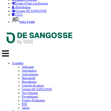
Outils d'Aide à la Décision
BioSolutions
Groupe DE SANGOSSE
F.D.S.
Index Egalité
Actualités
Adjuvants
Anti-limaces
Anti-rongeurs
Biocontrôle
Biosolutions
Conseils de saison
Groupe DE SANGOSSE
Nos Podcasts
Phytothérapie
Positive Production
RSE
Salons