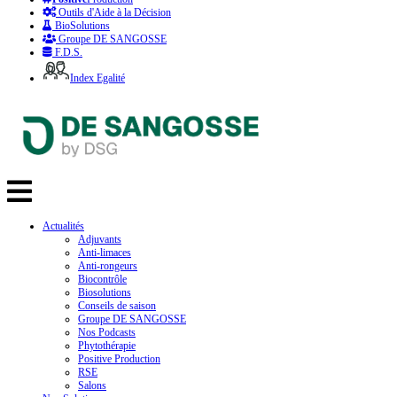
Outils d'Aide à la Décision
BioSolutions
Groupe DE SANGOSSE
F.D.S.
Index Egalité
Actualités
Adjuvants
Anti-limaces
Anti-rongeurs
Biocontrôle
Biosolutions
Conseils de saison
Groupe DE SANGOSSE
Nos Podcasts
Phytothérapie
Positive Production
RSE
Salons