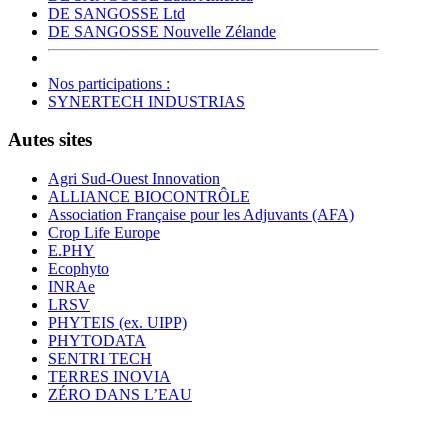
DE SANGOSSE Ltd
DE SANGOSSE Nouvelle Zélande
Nos participations :
SYNERTECH INDUSTRIAS
Autes sites
Agri Sud-Ouest Innovation
ALLIANCE BIOCONTRÔLE
Association Française pour les Adjuvants (AFA)
Crop Life Europe
E.PHY
Ecophyto
INRAe
LRSV
PHYTEIS (ex. UIPP)
PHYTODATA
SENTRI TECH
TERRES INOVIA
ZÉRO DANS L’EAU