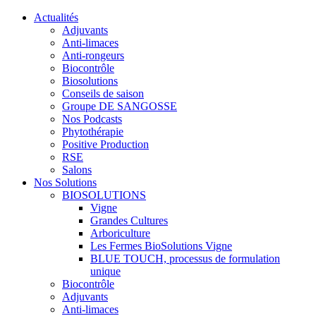
Actualités
Adjuvants
Anti-limaces
Anti-rongeurs
Biocontrôle
Biosolutions
Conseils de saison
Groupe DE SANGOSSE
Nos Podcasts
Phytothérapie
Positive Production
RSE
Salons
Nos Solutions
BIOSOLUTIONS
Vigne
Grandes Cultures
Arboriculture
Les Fermes BioSolutions Vigne
BLUE TOUCH, processus de formulation
unique
Biocontrôle
Adjuvants
Anti-limaces