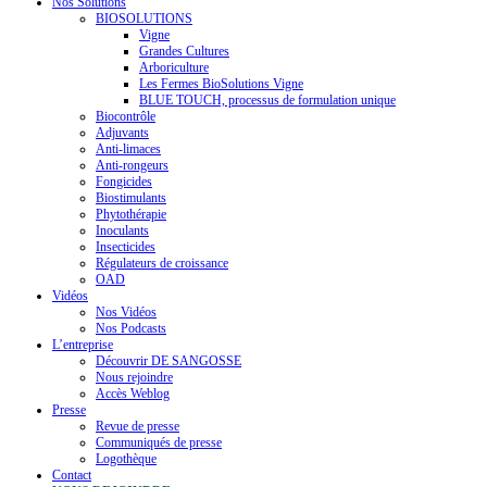
Nos Solutions
BIOSOLUTIONS
Vigne
Grandes Cultures
Arboriculture
Les Fermes BioSolutions Vigne
BLUE TOUCH, processus de formulation unique
Biocontrôle
Adjuvants
Anti-limaces
Anti-rongeurs
Fongicides
Biostimulants
Phytothérapie
Inoculants
Insecticides
Régulateurs de croissance
OAD
Vidéos
Nos Vidéos
Nos Podcasts
L’entreprise
Découvrir DE SANGOSSE
Nous rejoindre
Accès Weblog
Presse
Revue de presse
Communiqués de presse
Logothèque
Contact