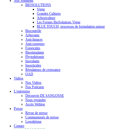
Nos Solutions
BIOSOLUTIONS
Vigne
Grandes Cultures
Arboriculture
Les Fermes BioSolutions Vigne
BLUE TOUCH, processus de formulation unique
Biocontrôle
Adjuvants
Anti-limaces
Anti-rongeurs
Fongicides
Biostimulants
Phytothérapie
Inoculants
Insecticides
Régulateurs de croissance
OAD
Vidéos
Nos Vidéos
Nos Podcasts
L’entreprise
Découvrir DE SANGOSSE
Nous rejoindre
Accès Weblog
Presse
Revue de presse
Communiqués de presse
Logothèque
Contact