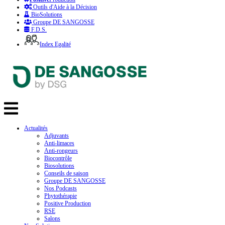
Outils d'Aide à la Décision
BioSolutions
Groupe DE SANGOSSE
F.D.S.
Index Egalité
Actualités
Adjuvants
Anti-limaces
Anti-rongeurs
Biocontrôle
Biosolutions
Conseils de saison
Groupe DE SANGOSSE
Nos Podcasts
Phytothérapie
Positive Production
RSE
Salons