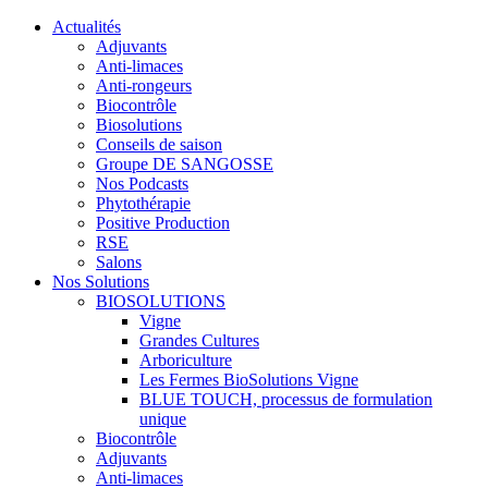
Actualités
Adjuvants
Anti-limaces
Anti-rongeurs
Biocontrôle
Biosolutions
Conseils de saison
Groupe DE SANGOSSE
Nos Podcasts
Phytothérapie
Positive Production
RSE
Salons
Nos Solutions
BIOSOLUTIONS
Vigne
Grandes Cultures
Arboriculture
Les Fermes BioSolutions Vigne
BLUE TOUCH, processus de formulation
unique
Biocontrôle
Adjuvants
Anti-limaces