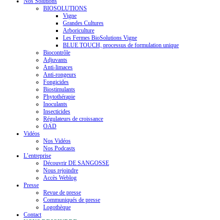
Nos Solutions
BIOSOLUTIONS
Vigne
Grandes Cultures
Arboriculture
Les Fermes BioSolutions Vigne
BLUE TOUCH, processus de formulation unique
Biocontrôle
Adjuvants
Anti-limaces
Anti-rongeurs
Fongicides
Biostimulants
Phytothérapie
Inoculants
Insecticides
Régulateurs de croissance
OAD
Vidéos
Nos Vidéos
Nos Podcasts
L’entreprise
Découvrir DE SANGOSSE
Nous rejoindre
Accès Weblog
Presse
Revue de presse
Communiqués de presse
Logothèque
Contact