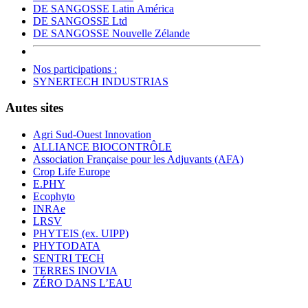
DE SANGOSSE Latin América
DE SANGOSSE Ltd
DE SANGOSSE Nouvelle Zélande
Nos participations :
SYNERTECH INDUSTRIAS
Autes sites
Agri Sud-Ouest Innovation
ALLIANCE BIOCONTRÔLE
Association Française pour les Adjuvants (AFA)
Crop Life Europe
E.PHY
Ecophyto
INRAe
LRSV
PHYTEIS (ex. UIPP)
PHYTODATA
SENTRI TECH
TERRES INOVIA
ZÉRO DANS L’EAU