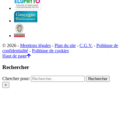
© 2026 -
Mentions légales
-
Plan du site
-
C.G.V.
-
Politique de
confidentialité
-
Politique de cookies
Haut de page
Rechercher
Chercher pour:
×