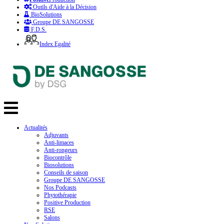
Outils d'Aide à la Décision
BioSolutions
Groupe DE SANGOSSE
F.D.S.
Index Egalité
Actualités
Adjuvants
Anti-limaces
Anti-rongeurs
Biocontrôle
Biosolutions
Conseils de saison
Groupe DE SANGOSSE
Nos Podcasts
Phytothérapie
Positive Production
RSE
Salons