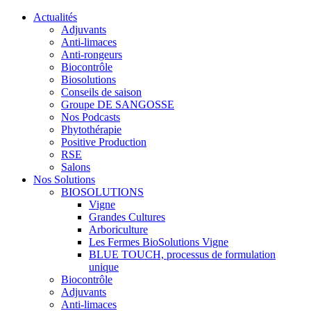
Actualités
Adjuvants
Anti-limaces
Anti-rongeurs
Biocontrôle
Biosolutions
Conseils de saison
Groupe DE SANGOSSE
Nos Podcasts
Phytothérapie
Positive Production
RSE
Salons
Nos Solutions
BIOSOLUTIONS
Vigne
Grandes Cultures
Arboriculture
Les Fermes BioSolutions Vigne
BLUE TOUCH, processus de formulation
unique
Biocontrôle
Adjuvants
Anti-limaces