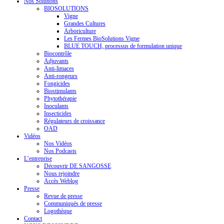
Nos Solutions
BIOSOLUTIONS
Vigne
Grandes Cultures
Arboriculture
Les Fermes BioSolutions Vigne
BLUE TOUCH, processus de formulation unique
Biocontrôle
Adjuvants
Anti-limaces
Anti-rongeurs
Fongicides
Biostimulants
Phytothérapie
Inoculants
Insecticides
Régulateurs de croissance
OAD
Vidéos
Nos Vidéos
Nos Podcasts
L’entreprise
Découvrir DE SANGOSSE
Nous rejoindre
Accès Weblog
Presse
Revue de presse
Communiqués de presse
Logothèque
Contact