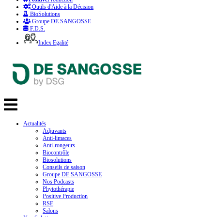
Outils d'Aide à la Décision
BioSolutions
Groupe DE SANGOSSE
F.D.S.
Index Egalité
Actualités
Adjuvants
Anti-limaces
Anti-rongeurs
Biocontrôle
Biosolutions
Conseils de saison
Groupe DE SANGOSSE
Nos Podcasts
Phytothérapie
Positive Production
RSE
Salons