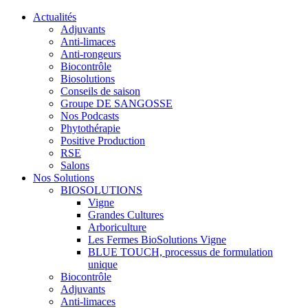
Actualités
Adjuvants
Anti-limaces
Anti-rongeurs
Biocontrôle
Biosolutions
Conseils de saison
Groupe DE SANGOSSE
Nos Podcasts
Phytothérapie
Positive Production
RSE
Salons
Nos Solutions
BIOSOLUTIONS
Vigne
Grandes Cultures
Arboriculture
Les Fermes BioSolutions Vigne
BLUE TOUCH, processus de formulation
unique
Biocontrôle
Adjuvants
Anti-limaces