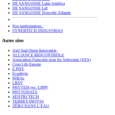
DE SANGOSSE Latin América
DE SANGOSSE Ltd
DE SANGOSSE Nouvelle Zélande
Nos participations :
SYNERTECH INDUSTRIAS
Autes sites
Agri Sud-Ouest Innovation
ALLIANCE BIOCONTRÔLE
Association Française pour les Adjuvants (AFA)
Crop Life Europe
E.PHY
Ecophyto
INRAe
LRSV
PHYTEIS (ex. UIPP)
PHYTODATA
SENTRI TECH
TERRES INOVIA
ZÉRO DANS L’EAU