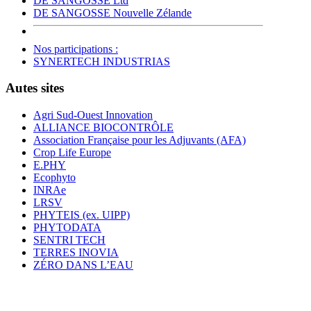
DE SANGOSSE Ltd
DE SANGOSSE Nouvelle Zélande
Nos participations :
SYNERTECH INDUSTRIAS
Autes sites
Agri Sud-Ouest Innovation
ALLIANCE BIOCONTRÔLE
Association Française pour les Adjuvants (AFA)
Crop Life Europe
E.PHY
Ecophyto
INRAe
LRSV
PHYTEIS (ex. UIPP)
PHYTODATA
SENTRI TECH
TERRES INOVIA
ZÉRO DANS L’EAU