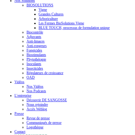
Nos Solutions
BIOSOLUTIONS
Vigne
Grandes Cultures
Arboriculture
Les Fermes BioSolutions Vigne
BLUE TOUCH, processus de formulation unique
Biocontrôle
Adjuvants
Anti-limaces
Anti-rongeurs
Fongicides
Biostimulants
Phytothérapie
Inoculants
Insecticides
Régulateurs de croissance
OAD
Vidéos
Nos Vidéos
Nos Podcasts
L’entreprise
Découvrir DE SANGOSSE
Nous rejoindre
Accès Weblog
Presse
Revue de presse
Communiqués de presse
Logothèque
Contact