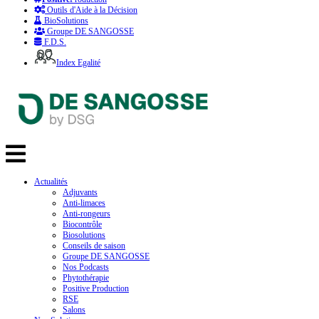
Outils d'Aide à la Décision
BioSolutions
Groupe DE SANGOSSE
F.D.S.
Index Egalité
Actualités
Adjuvants
Anti-limaces
Anti-rongeurs
Biocontrôle
Biosolutions
Conseils de saison
Groupe DE SANGOSSE
Nos Podcasts
Phytothérapie
Positive Production
RSE
Salons