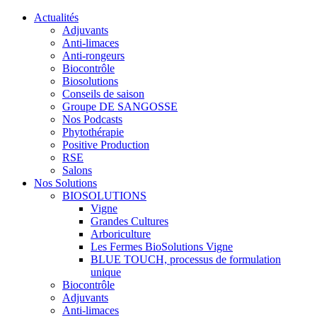
Actualités
Adjuvants
Anti-limaces
Anti-rongeurs
Biocontrôle
Biosolutions
Conseils de saison
Groupe DE SANGOSSE
Nos Podcasts
Phytothérapie
Positive Production
RSE
Salons
Nos Solutions
BIOSOLUTIONS
Vigne
Grandes Cultures
Arboriculture
Les Fermes BioSolutions Vigne
BLUE TOUCH, processus de formulation
unique
Biocontrôle
Adjuvants
Anti-limaces