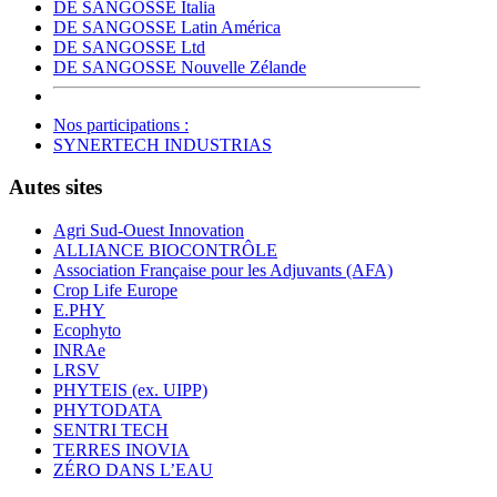
DE SANGOSSE Italia
DE SANGOSSE Latin América
DE SANGOSSE Ltd
DE SANGOSSE Nouvelle Zélande
Nos participations :
SYNERTECH INDUSTRIAS
Autes sites
Agri Sud-Ouest Innovation
ALLIANCE BIOCONTRÔLE
Association Française pour les Adjuvants (AFA)
Crop Life Europe
E.PHY
Ecophyto
INRAe
LRSV
PHYTEIS (ex. UIPP)
PHYTODATA
SENTRI TECH
TERRES INOVIA
ZÉRO DANS L’EAU