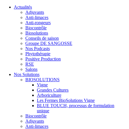
Actualités
Adjuvants
Anti-limaces
Anti-rongeurs
Biocontrôle
Biosolutions
Conseils de saison
Groupe DE SANGOSSE
Nos Podcasts
Phytothérapie
Positive Production
RSE
Salons
Nos Solutions
BIOSOLUTIONS
Vigne
Grandes Cultures
Arboriculture
Les Fermes BioSolutions Vigne
BLUE TOUCH, processus de formulation
unique
Biocontrôle
Adjuvants
Anti-limaces