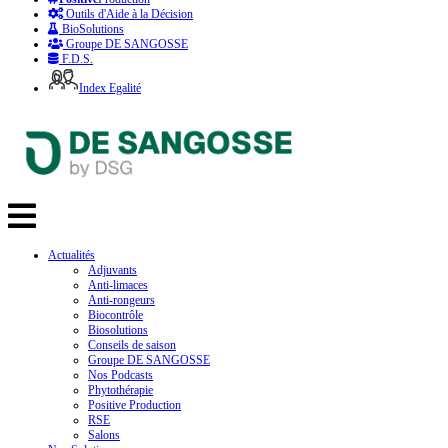
Outils d'Aide à la Décision
BioSolutions
Groupe DE SANGOSSE
F.D.S.
Index Egalité
Actualités
Adjuvants
Anti-limaces
Anti-rongeurs
Biocontrôle
Biosolutions
Conseils de saison
Groupe DE SANGOSSE
Nos Podcasts
Phytothérapie
Positive Production
RSE
Salons