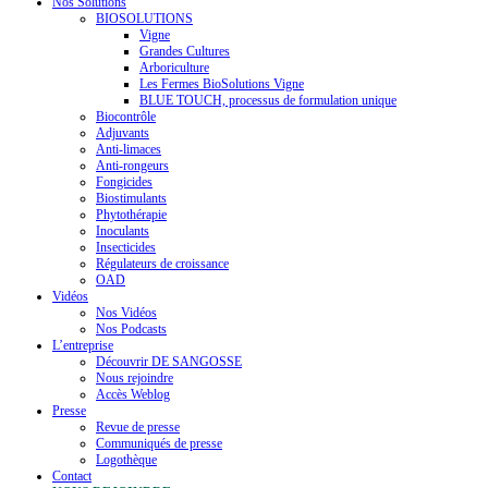
Nos Solutions
BIOSOLUTIONS
Vigne
Grandes Cultures
Arboriculture
Les Fermes BioSolutions Vigne
BLUE TOUCH, processus de formulation unique
Biocontrôle
Adjuvants
Anti-limaces
Anti-rongeurs
Fongicides
Biostimulants
Phytothérapie
Inoculants
Insecticides
Régulateurs de croissance
OAD
Vidéos
Nos Vidéos
Nos Podcasts
L’entreprise
Découvrir DE SANGOSSE
Nous rejoindre
Accès Weblog
Presse
Revue de presse
Communiqués de presse
Logothèque
Contact