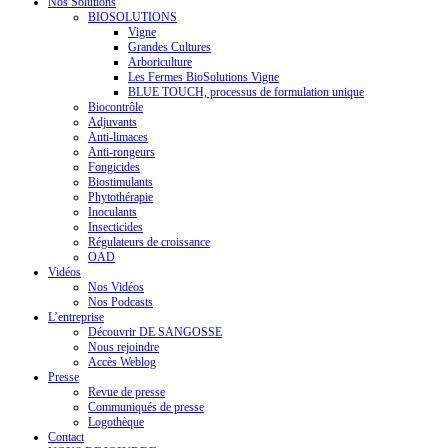
Nos Solutions
BIOSOLUTIONS
Vigne
Grandes Cultures
Arboriculture
Les Fermes BioSolutions Vigne
BLUE TOUCH, processus de formulation unique
Biocontrôle
Adjuvants
Anti-limaces
Anti-rongeurs
Fongicides
Biostimulants
Phytothérapie
Inoculants
Insecticides
Régulateurs de croissance
OAD
Vidéos
Nos Vidéos
Nos Podcasts
L’entreprise
Découvrir DE SANGOSSE
Nous rejoindre
Accès Weblog
Presse
Revue de presse
Communiqués de presse
Logothèque
Contact