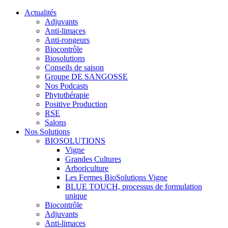
Actualités
Adjuvants
Anti-limaces
Anti-rongeurs
Biocontrôle
Biosolutions
Conseils de saison
Groupe DE SANGOSSE
Nos Podcasts
Phytothérapie
Positive Production
RSE
Salons
Nos Solutions
BIOSOLUTIONS
Vigne
Grandes Cultures
Arboriculture
Les Fermes BioSolutions Vigne
BLUE TOUCH, processus de formulation
unique
Biocontrôle
Adjuvants
Anti-limaces