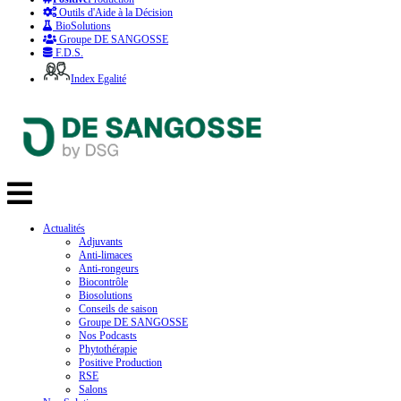
Outils d'Aide à la Décision
BioSolutions
Groupe DE SANGOSSE
F.D.S.
Index Egalité
Actualités
Adjuvants
Anti-limaces
Anti-rongeurs
Biocontrôle
Biosolutions
Conseils de saison
Groupe DE SANGOSSE
Nos Podcasts
Phytothérapie
Positive Production
RSE
Salons