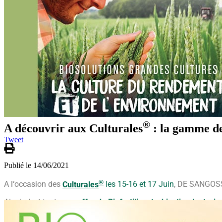
®
A découvrir aux Culturales
: la gamme de
Tweet
Publié le 14/06/2021
®
A l‘occasion des
Culturales
les 15-16 et 17 Juin
, DE SANGOSS
Ainsi, c’est toute
son offre de Biofertilisants, biostimulants, i
également présentés sur le stand, afin d’intervenir à bon esci