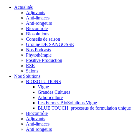
Actualités
Adjuvants
Anti-limaces
Anti-rongeurs
Biocontrôle
Biosolutions
Conseils de saison
Groupe DE SANGOSSE
Nos Podcasts
Phytothérapie
Positive Production
RSE
Salons
Nos Solutions
BIOSOLUTIONS
Vigne
Grandes Cultures
Arboriculture
Les Fermes BioSolutions Vigne
BLUE TOUCH, processus de formulation unique
Biocontrôle
Adjuvants
Anti-limaces
Anti-rongeurs