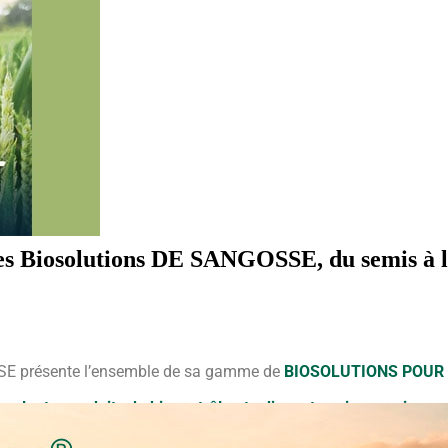
s Biosolutions DE SANGOSSE, du semis à l
E présente l’ensemble de sa gamme de
BIOSOLUTIONS POUR
noculants, produits de biocontrôle et adjuvants qui sera mise en
ent et au bon moment.