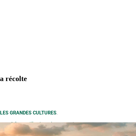
a récolte
 LES GRANDES CULTURES
.
 avant
.
Les outils et services
seront