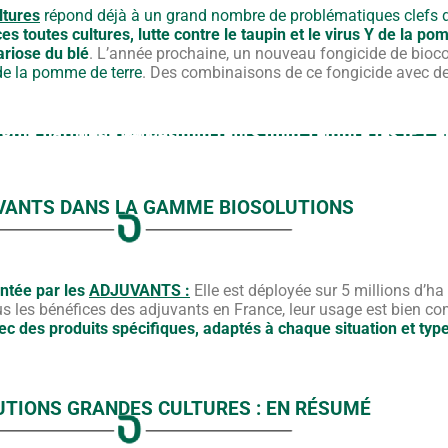
tures
répond déjà à un grand nombre de problématiques clefs de
es toutes cultures, lutte contre le taupin et le virus Y de la po
ariose du blé
. L’année prochaine, un nouveau fongicide de bioc
 de la pomme de terre
. Des combinaisons de ce fongicide avec d
igine naturelle
aux producteurs pour
réduire les IFT
et mieux répondre aux cahiers des charges.
VANTS
DANS LA GAMME
BIOSOLUTIONS
tée par les
ADJUVANTS :
Elle est déployée sur 5 millions d’ha
us les bénéfices des adjuvants en France, leur usage est bien co
 des produits spécifiques, adaptés à chaque situation et type
UTIONS
GRANDES CULTURES :
EN RÉSUMÉ