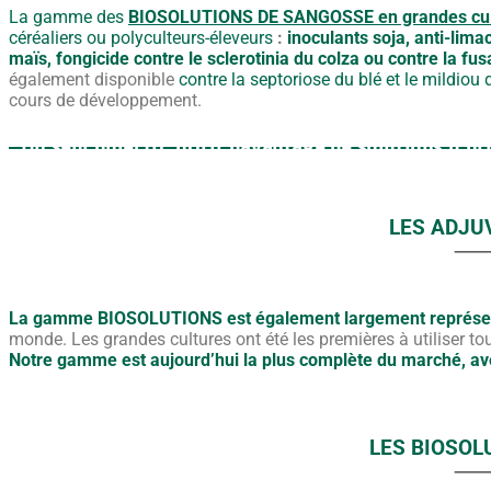
La gamme des
BIOSOLUTIONS DE SANGOSSE en grandes cul
céréaliers ou polyculteurs-éleveurs
:
inoculants soja, anti-limac
maïs, fongicide contre le sclerotinia du colza ou contre la fus
également disponible
contre la septoriose du blé et le mildiou
cours de développement.
Un seul objectif
, offrir davantage de
solutions d’or
LES
ADJU
La gamme BIOSOLUTIONS est également largement représen
monde. Les grandes cultures ont été les premières à utiliser to
Notre gamme est aujourd’hui la plus complète du marché, avec
LES
BIOSOL