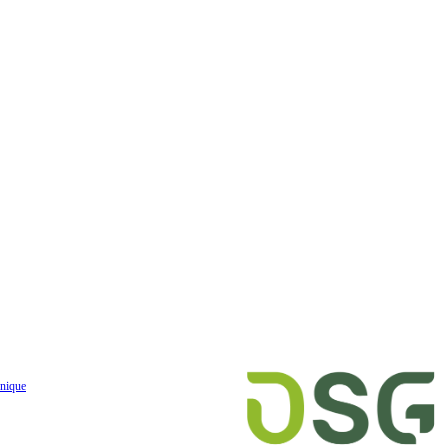
nique