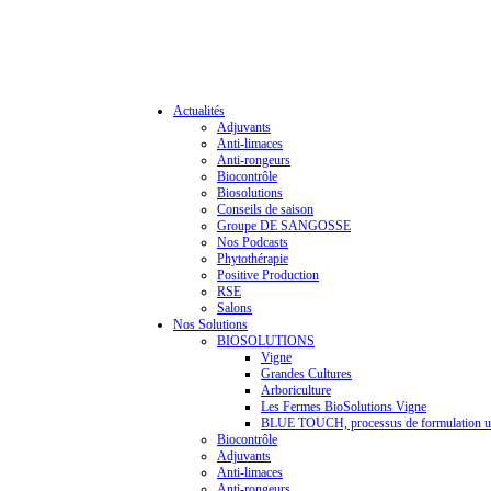
Actualités
Adjuvants
Anti-limaces
Anti-rongeurs
Biocontrôle
Biosolutions
Conseils de saison
Groupe DE SANGOSSE
Nos Podcasts
Phytothérapie
Positive Production
RSE
Salons
Nos Solutions
BIOSOLUTIONS
Vigne
Grandes Cultures
Arboriculture
Les Fermes BioSolutions Vigne
BLUE TOUCH, processus de formulation u
Biocontrôle
Adjuvants
Anti-limaces
Anti-rongeurs