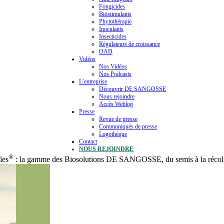
Fongicides
Biostimulants
Phytothérapie
Inoculants
Insecticides
Régulateurs de croissance
OAD
Vidéos
Nos Vidéos
Nos Podcasts
L’entreprise
Découvrir DE SANGOSSE
Nous rejoindre
Accès Weblog
Presse
Revue de presse
Communiqués de presse
Logothèque
Contact
NOUS REJOINDRE
®
les
: la gamme des Biosolutions DE SANGOSSE, du semis à la récol