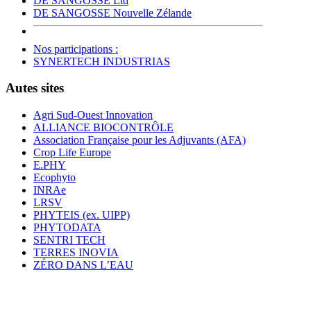
DE SANGOSSE Ltd
DE SANGOSSE Nouvelle Zélande
Nos participations :
SYNERTECH INDUSTRIAS
Autes sites
Agri Sud-Ouest Innovation
ALLIANCE BIOCONTRÔLE
Association Française pour les Adjuvants (AFA)
Crop Life Europe
E.PHY
Ecophyto
INRAe
LRSV
PHYTEIS (ex. UIPP)
PHYTODATA
SENTRI TECH
TERRES INOVIA
ZÉRO DANS L’EAU