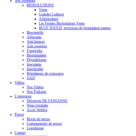
Nos Solutions
BIOSOLUTIONS
Vigne
Grandes Cultures
Arboriculture
Les Fermes BioSolutions Vigne
BLUE TOUCH, processus de formulation unique
Biocontrôle
Adjuvants
Anti-limaces
Anti-rongeurs
Fongicides
Biostimulants
Phytothérapie
Inoculants
Insecticides
Régulateurs de croissance
OAD
Vidéos
Nos Vidéos
Nos Podcasts
L’entreprise
Découvrir DE SANGOSSE
Nous rejoindre
Accès Weblog
Presse
Revue de presse
Communiqués de presse
Logothèque
Contact