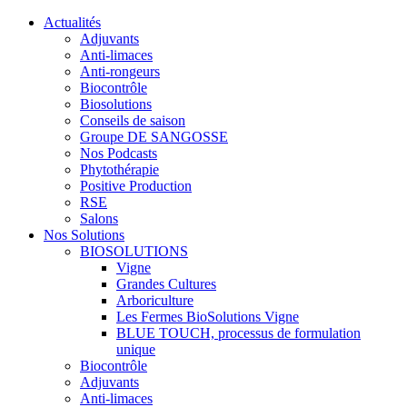
Actualités
Adjuvants
Anti-limaces
Anti-rongeurs
Biocontrôle
Biosolutions
Conseils de saison
Groupe DE SANGOSSE
Nos Podcasts
Phytothérapie
Positive Production
RSE
Salons
Nos Solutions
BIOSOLUTIONS
Vigne
Grandes Cultures
Arboriculture
Les Fermes BioSolutions Vigne
BLUE TOUCH, processus de formulation
unique
Biocontrôle
Adjuvants
Anti-limaces