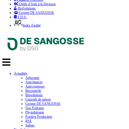
Outils d'Aide à la Décision
BioSolutions
Groupe DE SANGOSSE
F.D.S.
Index Egalité
Actualités
Adjuvants
Anti-limaces
Anti-rongeurs
Biocontrôle
Biosolutions
Conseils de saison
Groupe DE SANGOSSE
Nos Podcasts
Phytothérapie
Positive Production
RSE
Salons