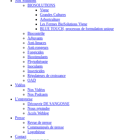
Nos Solutions
BIOSOLUTIONS
Vigne
Grandes Cultures
Arboriculture
Les Fermes BioSolutions Vigne
BLUE TOUCH, processus de formulation unique
Biocontrôle
Adjuvants
Anti-limaces
Anti-rongeurs
Fongicides
Biostimulants
Phytothérapie
Inoculants
Insecticides
Régulateurs de croissance
OAD
Vidéos
Nos Vidéos
Nos Podcasts
L’entreprise
Découvrir DE SANGOSSE
Nous rejoindre
Accès Weblog
Presse
Revue de presse
Communiqués de presse
Logothèque
Contact