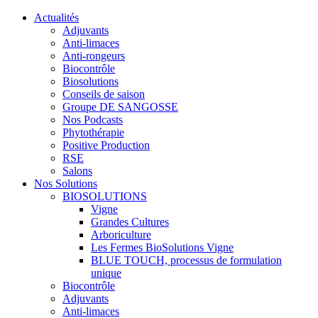
Actualités
Adjuvants
Anti-limaces
Anti-rongeurs
Biocontrôle
Biosolutions
Conseils de saison
Groupe DE SANGOSSE
Nos Podcasts
Phytothérapie
Positive Production
RSE
Salons
Nos Solutions
BIOSOLUTIONS
Vigne
Grandes Cultures
Arboriculture
Les Fermes BioSolutions Vigne
BLUE TOUCH, processus de formulation
unique
Biocontrôle
Adjuvants
Anti-limaces