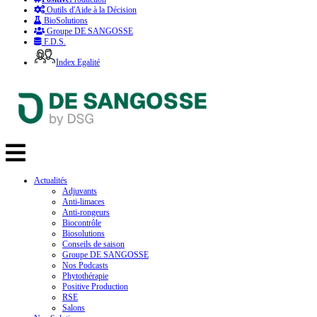
Outils d'Aide à la Décision
BioSolutions
Groupe DE SANGOSSE
F.D.S.
Index Egalité
Actualités
Adjuvants
Anti-limaces
Anti-rongeurs
Biocontrôle
Biosolutions
Conseils de saison
Groupe DE SANGOSSE
Nos Podcasts
Phytothérapie
Positive Production
RSE
Salons