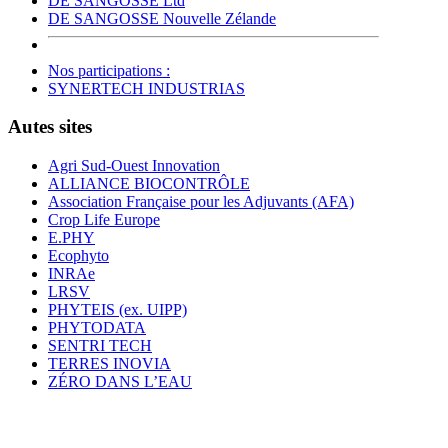
DE SANGOSSE Ltd
DE SANGOSSE Nouvelle Zélande
Nos participations :
SYNERTECH INDUSTRIAS
Autes sites
Agri Sud-Ouest Innovation
ALLIANCE BIOCONTRÔLE
Association Française pour les Adjuvants (AFA)
Crop Life Europe
E.PHY
Ecophyto
INRAe
LRSV
PHYTEIS (ex. UIPP)
PHYTODATA
SENTRI TECH
TERRES INOVIA
ZÉRO DANS L’EAU