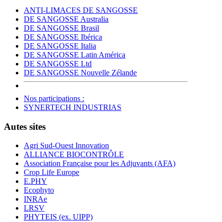
ANTI-LIMACES DE SANGOSSE
DE SANGOSSE Australia
DE SANGOSSE Brasil
DE SANGOSSE Ibérica
DE SANGOSSE Italia
DE SANGOSSE Latin América
DE SANGOSSE Ltd
DE SANGOSSE Nouvelle Zélande
Nos participations :
SYNERTECH INDUSTRIAS
Autes sites
Agri Sud-Ouest Innovation
ALLIANCE BIOCONTRÔLE
Association Française pour les Adjuvants (AFA)
Crop Life Europe
E.PHY
Ecophyto
INRAe
LRSV
PHYTEIS (ex. UIPP)