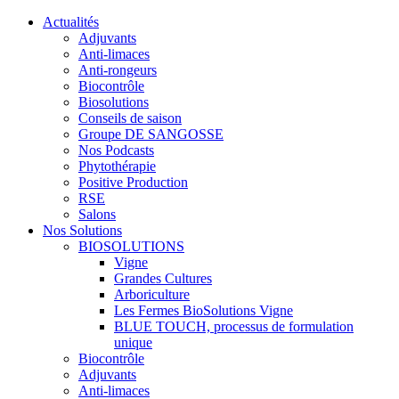
Actualités
Adjuvants
Anti-limaces
Anti-rongeurs
Biocontrôle
Biosolutions
Conseils de saison
Groupe DE SANGOSSE
Nos Podcasts
Phytothérapie
Positive Production
RSE
Salons
Nos Solutions
BIOSOLUTIONS
Vigne
Grandes Cultures
Arboriculture
Les Fermes BioSolutions Vigne
BLUE TOUCH, processus de formulation
unique
Biocontrôle
Adjuvants
Anti-limaces