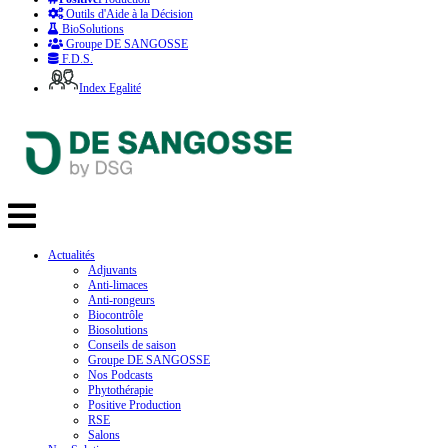
Outils d'Aide à la Décision
BioSolutions
Groupe DE SANGOSSE
F.D.S.
Index Egalité
Actualités
Adjuvants
Anti-limaces
Anti-rongeurs
Biocontrôle
Biosolutions
Conseils de saison
Groupe DE SANGOSSE
Nos Podcasts
Phytothérapie
Positive Production
RSE
Salons