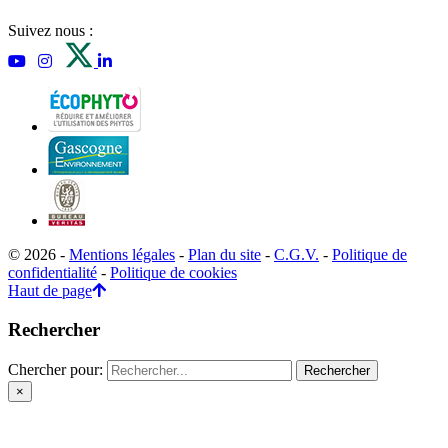
Suivez nous :
© 2026 -
Mentions légales
-
Plan du site
-
C.G.V.
-
Politique de
confidentialité
-
Politique de cookies
Haut de page
Rechercher
Chercher pour:
×