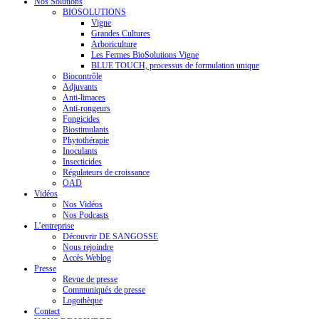
Nos Solutions
BIOSOLUTIONS
Vigne
Grandes Cultures
Arboriculture
Les Fermes BioSolutions Vigne
BLUE TOUCH, processus de formulation unique
Biocontrôle
Adjuvants
Anti-limaces
Anti-rongeurs
Fongicides
Biostimulants
Phytothérapie
Inoculants
Insecticides
Régulateurs de croissance
OAD
Vidéos
Nos Vidéos
Nos Podcasts
L’entreprise
Découvrir DE SANGOSSE
Nous rejoindre
Accès Weblog
Presse
Revue de presse
Communiqués de presse
Logothèque
Contact