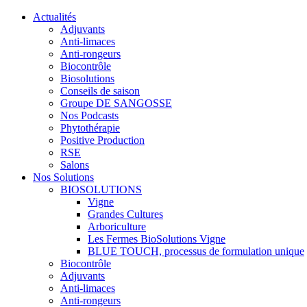
Actualités
Adjuvants
Anti-limaces
Anti-rongeurs
Biocontrôle
Biosolutions
Conseils de saison
Groupe DE SANGOSSE
Nos Podcasts
Phytothérapie
Positive Production
RSE
Salons
Nos Solutions
BIOSOLUTIONS
Vigne
Grandes Cultures
Arboriculture
Les Fermes BioSolutions Vigne
BLUE TOUCH, processus de formulation unique
Biocontrôle
Adjuvants
Anti-limaces
Anti-rongeurs