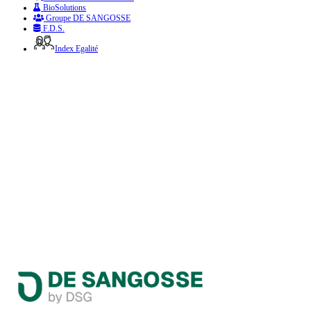
BioSolutions
Groupe DE SANGOSSE
F.D.S.
Index Egalité