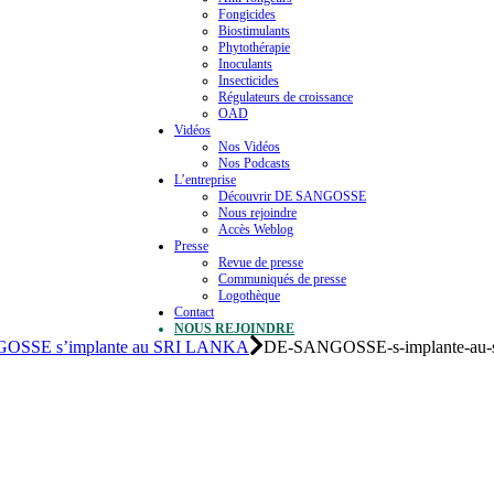
Fongicides
Biostimulants
Phytothérapie
Inoculants
Insecticides
Régulateurs de croissance
OAD
Vidéos
Nos Vidéos
Nos Podcasts
L’entreprise
Découvrir DE SANGOSSE
Nous rejoindre
Accès Weblog
Presse
Revue de presse
Communiqués de presse
Logothèque
Contact
NOUS REJOINDRE
OSSE s’implante au SRI LANKA
DE-SANGOSSE-s-implante-au-s