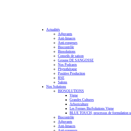
Actualités
Adjuvants
Anti-limaces
Anti-rongeurs
Biocontrôle
Biosolutions
Conseils de saison
Groupe DE SANGOSSE
Nos Podcasts
Phytothérapie
Positive Production
RSE
Salons
Nos Solutions
BIOSOLUTIONS
Vigne
Grandes Cultures
Arboriculture
Les Fermes BioSolutions Vigne
BLUE TOUCH, processus de formulation u
Biocontrôle
Adjuvants
Anti-limaces
Anti-rongeurs