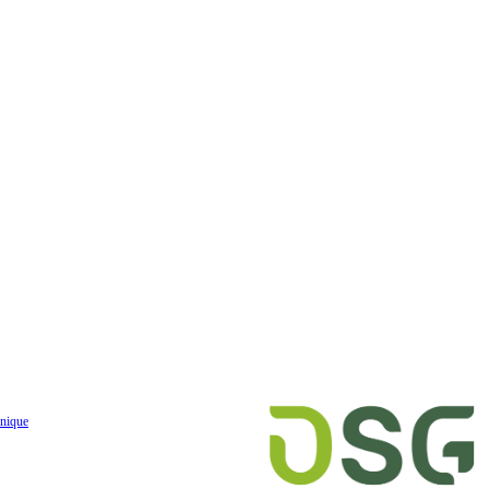
nique