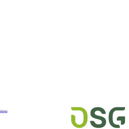
nique