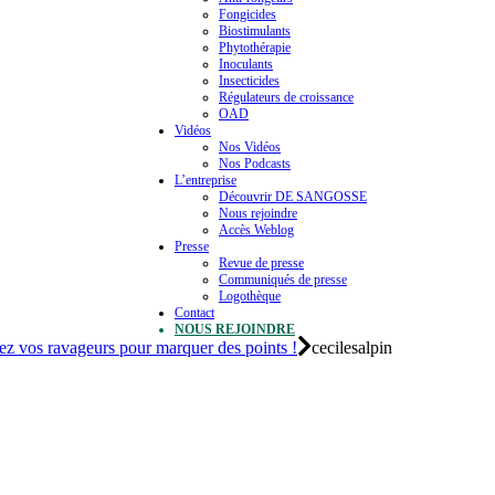
Fongicides
Biostimulants
Phytothérapie
Inoculants
Insecticides
Régulateurs de croissance
OAD
Vidéos
Nos Vidéos
Nos Podcasts
L’entreprise
Découvrir DE SANGOSSE
Nous rejoindre
Accès Weblog
Presse
Revue de presse
Communiqués de presse
Logothèque
Contact
NOUS REJOINDRE
lez vos ravageurs pour marquer des points !
cecilesalpin