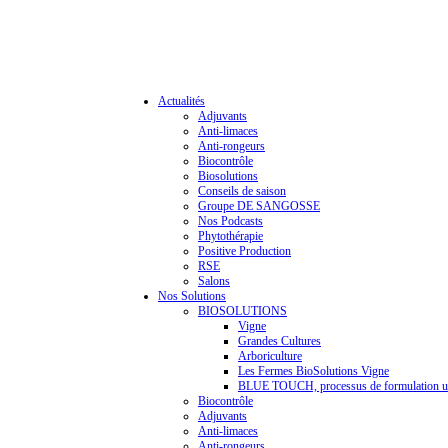
Actualités
Adjuvants
Anti-limaces
Anti-rongeurs
Biocontrôle
Biosolutions
Conseils de saison
Groupe DE SANGOSSE
Nos Podcasts
Phytothérapie
Positive Production
RSE
Salons
Nos Solutions
BIOSOLUTIONS
Vigne
Grandes Cultures
Arboriculture
Les Fermes BioSolutions Vigne
BLUE TOUCH, processus de formulation u
Biocontrôle
Adjuvants
Anti-limaces
Anti-rongeurs