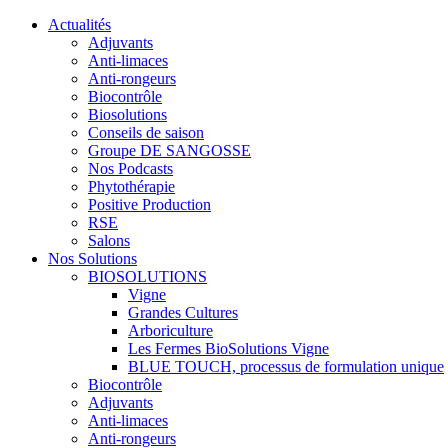
Actualités
Adjuvants
Anti-limaces
Anti-rongeurs
Biocontrôle
Biosolutions
Conseils de saison
Groupe DE SANGOSSE
Nos Podcasts
Phytothérapie
Positive Production
RSE
Salons
Nos Solutions
BIOSOLUTIONS
Vigne
Grandes Cultures
Arboriculture
Les Fermes BioSolutions Vigne
BLUE TOUCH, processus de formulation unique
Biocontrôle
Adjuvants
Anti-limaces
Anti-rongeurs