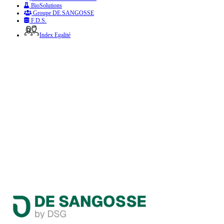
BioSolutions
Groupe DE SANGOSSE
F.D.S.
Index Egalité