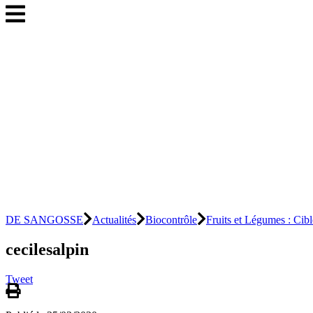
DE SANGOSSE
Actualités
Biocontrôle
Fruits et Légumes : Cib
cecilesalpin
Tweet