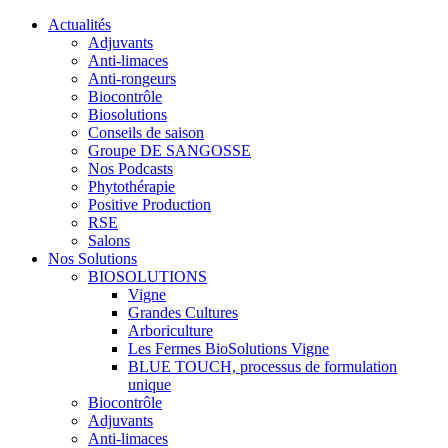
Actualités
Adjuvants
Anti-limaces
Anti-rongeurs
Biocontrôle
Biosolutions
Conseils de saison
Groupe DE SANGOSSE
Nos Podcasts
Phytothérapie
Positive Production
RSE
Salons
Nos Solutions
BIOSOLUTIONS
Vigne
Grandes Cultures
Arboriculture
Les Fermes BioSolutions Vigne
BLUE TOUCH, processus de formulation
unique
Biocontrôle
Adjuvants
Anti-limaces