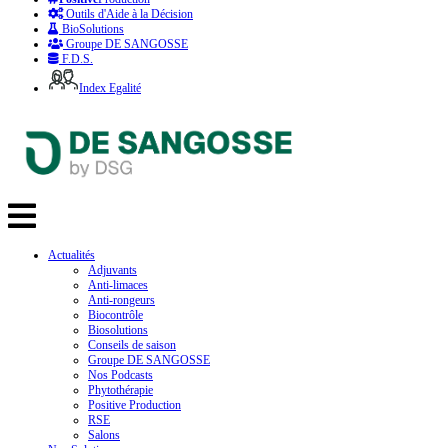
Outils d'Aide à la Décision
BioSolutions
Groupe DE SANGOSSE
F.D.S.
Index Egalité
Actualités
Adjuvants
Anti-limaces
Anti-rongeurs
Biocontrôle
Biosolutions
Conseils de saison
Groupe DE SANGOSSE
Nos Podcasts
Phytothérapie
Positive Production
RSE
Salons