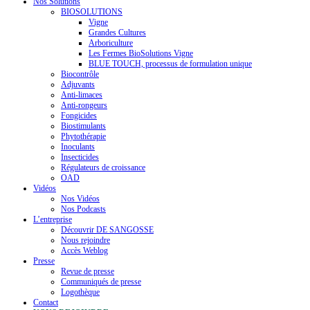
Nos Solutions
BIOSOLUTIONS
Vigne
Grandes Cultures
Arboriculture
Les Fermes BioSolutions Vigne
BLUE TOUCH, processus de formulation unique
Biocontrôle
Adjuvants
Anti-limaces
Anti-rongeurs
Fongicides
Biostimulants
Phytothérapie
Inoculants
Insecticides
Régulateurs de croissance
OAD
Vidéos
Nos Vidéos
Nos Podcasts
L’entreprise
Découvrir DE SANGOSSE
Nous rejoindre
Accès Weblog
Presse
Revue de presse
Communiqués de presse
Logothèque
Contact