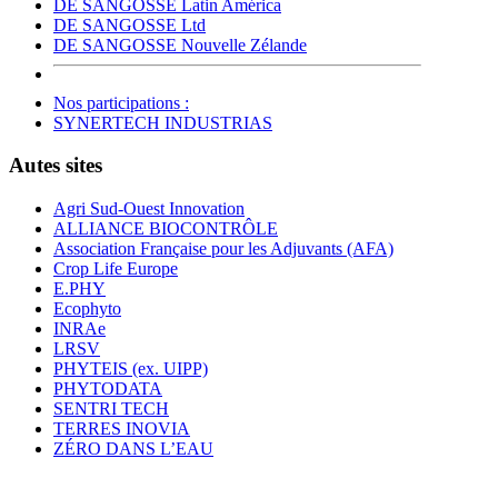
DE SANGOSSE Latin América
DE SANGOSSE Ltd
DE SANGOSSE Nouvelle Zélande
Nos participations :
SYNERTECH INDUSTRIAS
Autes sites
Agri Sud-Ouest Innovation
ALLIANCE BIOCONTRÔLE
Association Française pour les Adjuvants (AFA)
Crop Life Europe
E.PHY
Ecophyto
INRAe
LRSV
PHYTEIS (ex. UIPP)
PHYTODATA
SENTRI TECH
TERRES INOVIA
ZÉRO DANS L’EAU