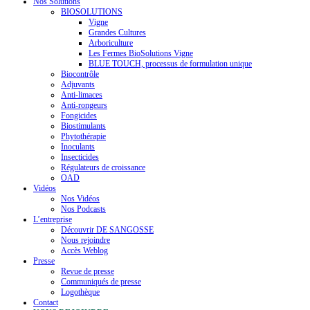
Nos Solutions
BIOSOLUTIONS
Vigne
Grandes Cultures
Arboriculture
Les Fermes BioSolutions Vigne
BLUE TOUCH, processus de formulation unique
Biocontrôle
Adjuvants
Anti-limaces
Anti-rongeurs
Fongicides
Biostimulants
Phytothérapie
Inoculants
Insecticides
Régulateurs de croissance
OAD
Vidéos
Nos Vidéos
Nos Podcasts
L’entreprise
Découvrir DE SANGOSSE
Nous rejoindre
Accès Weblog
Presse
Revue de presse
Communiqués de presse
Logothèque
Contact