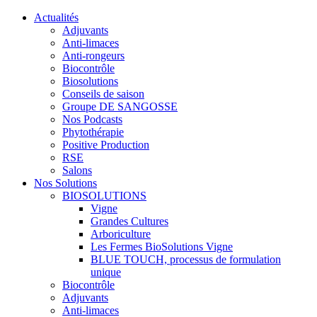
Actualités
Adjuvants
Anti-limaces
Anti-rongeurs
Biocontrôle
Biosolutions
Conseils de saison
Groupe DE SANGOSSE
Nos Podcasts
Phytothérapie
Positive Production
RSE
Salons
Nos Solutions
BIOSOLUTIONS
Vigne
Grandes Cultures
Arboriculture
Les Fermes BioSolutions Vigne
BLUE TOUCH, processus de formulation
unique
Biocontrôle
Adjuvants
Anti-limaces