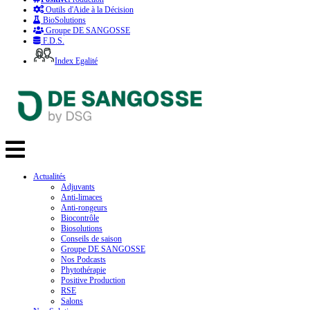
Outils d'Aide à la Décision
BioSolutions
Groupe DE SANGOSSE
F.D.S.
Index Egalité
Actualités
Adjuvants
Anti-limaces
Anti-rongeurs
Biocontrôle
Biosolutions
Conseils de saison
Groupe DE SANGOSSE
Nos Podcasts
Phytothérapie
Positive Production
RSE
Salons