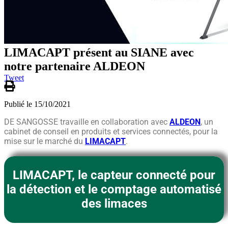
LIMACAPT présent au SIANE avec
notre partenaire ALDEON
Tweet
Publié le 15/10/2021
DE SANGOSSE travaille en collaboration avec
ALDEON
, un
cabinet de conseil en produits et services connectés, pour la
mise sur le marché du
LIMACAPT
.
LIMACAPT, le capteur connecté
pour
la détection et le comptage automatisé
des limaces