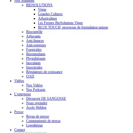
Nos Solutions
BIOSOLUTIONS
Vigne
Grandes Cultures
Arboriculture
Les Fermes BioSolutions Vigne
BLUE TOUCH, processus de formulation unique
Biocontrôle
Adjuvants
Anti-limaces
Anti-rongeurs
Fongicides
Biostimulants
Phytothérapie
Inoculants
Insecticides
Régulateurs de croissance
OAD
Vidéos
Nos Vidéos
Nos Podcasts
L’entreprise
Découvrir DE SANGOSSE
Nous rejoindre
Accès Weblog
Presse
Revue de presse
Communiqués de presse
Logothèque
Contact