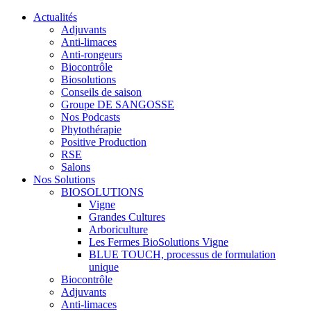
Actualités
Adjuvants
Anti-limaces
Anti-rongeurs
Biocontrôle
Biosolutions
Conseils de saison
Groupe DE SANGOSSE
Nos Podcasts
Phytothérapie
Positive Production
RSE
Salons
Nos Solutions
BIOSOLUTIONS
Vigne
Grandes Cultures
Arboriculture
Les Fermes BioSolutions Vigne
BLUE TOUCH, processus de formulation
unique
Biocontrôle
Adjuvants
Anti-limaces