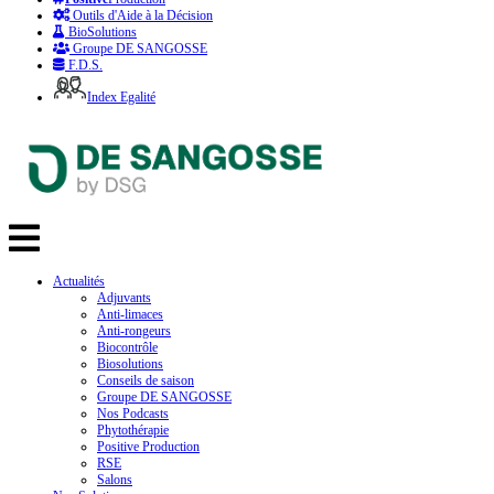
Outils d'Aide à la Décision
BioSolutions
Groupe DE SANGOSSE
F.D.S.
Index Egalité
Actualités
Adjuvants
Anti-limaces
Anti-rongeurs
Biocontrôle
Biosolutions
Conseils de saison
Groupe DE SANGOSSE
Nos Podcasts
Phytothérapie
Positive Production
RSE
Salons