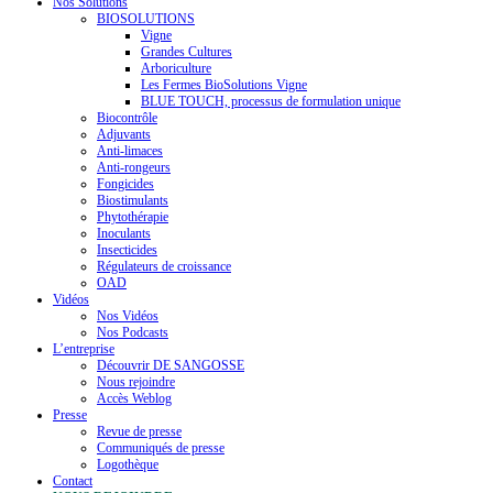
Nos Solutions
BIOSOLUTIONS
Vigne
Grandes Cultures
Arboriculture
Les Fermes BioSolutions Vigne
BLUE TOUCH, processus de formulation unique
Biocontrôle
Adjuvants
Anti-limaces
Anti-rongeurs
Fongicides
Biostimulants
Phytothérapie
Inoculants
Insecticides
Régulateurs de croissance
OAD
Vidéos
Nos Vidéos
Nos Podcasts
L’entreprise
Découvrir DE SANGOSSE
Nous rejoindre
Accès Weblog
Presse
Revue de presse
Communiqués de presse
Logothèque
Contact