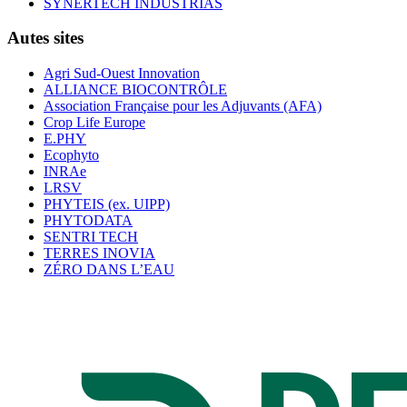
SYNERTECH INDUSTRIAS
Autes sites
Agri Sud-Ouest Innovation
ALLIANCE BIOCONTRÔLE
Association Française pour les Adjuvants (AFA)
Crop Life Europe
E.PHY
Ecophyto
INRAe
LRSV
PHYTEIS (ex. UIPP)
PHYTODATA
SENTRI TECH
TERRES INOVIA
ZÉRO DANS L’EAU