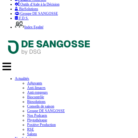
Outils d'Aide à la Décision
BioSolutions
Groupe DE SANGOSSE
F.D.S.
Index Egalité
Actualités
Adjuvants
Anti-limaces
Anti-rongeurs
Biocontrôle
Biosolutions
Conseils de saison
Groupe DE SANGOSSE
Nos Podcasts
Phytothérapie
Positive Production
RSE
Salons