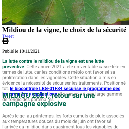
Mildiou de la vigne, le choix de la sécurité
Tweet
Publié le 18/11/2021
La lutte contre le mildiou de la vigne est une lutte
préventive
. Cette année 2021 a été un véritable casse-tête en
termes de lutte, car les conditions météo ont favorisé sa
prolifération dans les vignobles. Cette situation a mis en
évidence la nécessité de sécuriser les traitements. Positionné
tôt,
le biocontrôle LBG-01F34 sécurise le programme dès
les premières applications
.
Il s’associe à une large gamme
MILDIOU 2021
, retour sur une
de fongicides partenaires.
campagne explosive
Après le gel au printemps, les forts cumuls de pluie associés
aux températures douces du mois de juin ont favorisé
l’arrivée du mildiou dans quasiment tous les vignobles de