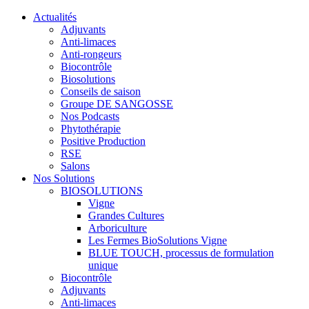
Actualités
Adjuvants
Anti-limaces
Anti-rongeurs
Biocontrôle
Biosolutions
Conseils de saison
Groupe DE SANGOSSE
Nos Podcasts
Phytothérapie
Positive Production
RSE
Salons
Nos Solutions
BIOSOLUTIONS
Vigne
Grandes Cultures
Arboriculture
Les Fermes BioSolutions Vigne
BLUE TOUCH, processus de formulation
unique
Biocontrôle
Adjuvants
Anti-limaces