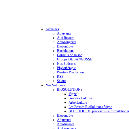
Actualités
Adjuvants
Anti-limaces
Anti-rongeurs
Biocontrôle
Biosolutions
Conseils de saison
Groupe DE SANGOSSE
Nos Podcasts
Phytothérapie
Positive Production
RSE
Salons
Nos Solutions
BIOSOLUTIONS
Vigne
Grandes Cultures
Arboriculture
Les Fermes BioSolutions Vigne
BLUE TOUCH, processus de formulation u
Biocontrôle
Adjuvants
Anti-limaces
Anti-rongeurs