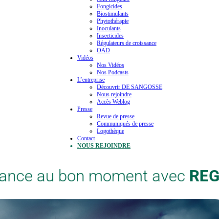
Fongicides
Biostimulants
Phytothérapie
Inoculants
Insecticides
Régulateurs de croissance
OAD
Vidéos
Nos Vidéos
Nos Podcasts
L’entreprise
Découvrir DE SANGOSSE
Nous rejoindre
Accès Weblog
Presse
Revue de presse
Communiqués de presse
Logothèque
Contact
NOUS REJOINDRE
rmance au bon moment avec
REG