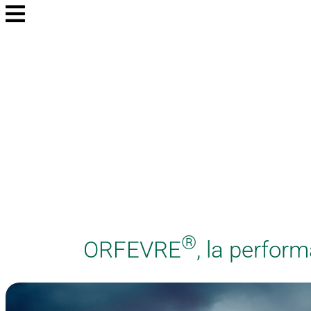
®
ORFEVRE
, la perfo