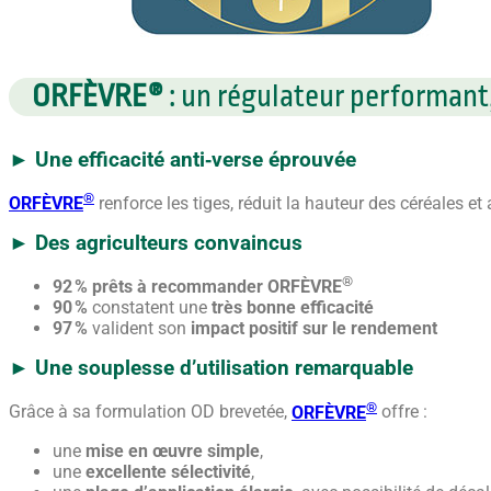
ORFÈVRE®
: un régulateur performant,
► Une efficacité anti‑verse éprouvée
®
ORFÈVRE
renforce les tiges, réduit la hauteur des céréales e
► Des agriculteurs convaincus
®
92 % prêts à recommander ORFÈVRE
90 %
constatent une
très bonne efficacité
97 %
valident son
impact positif sur le rendement
► Une souplesse d’utilisation remarquable
®
Grâce à sa formulation OD brevetée,
ORFÈVRE
offre :
une
mise en œuvre simple
,
une
excellente sélectivité
,