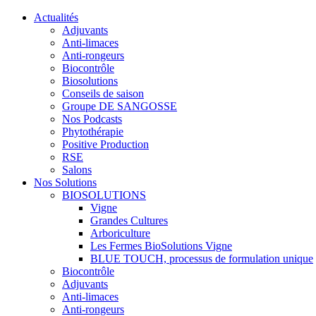
Actualités
Adjuvants
Anti-limaces
Anti-rongeurs
Biocontrôle
Biosolutions
Conseils de saison
Groupe DE SANGOSSE
Nos Podcasts
Phytothérapie
Positive Production
RSE
Salons
Nos Solutions
BIOSOLUTIONS
Vigne
Grandes Cultures
Arboriculture
Les Fermes BioSolutions Vigne
BLUE TOUCH, processus de formulation unique
Biocontrôle
Adjuvants
Anti-limaces
Anti-rongeurs