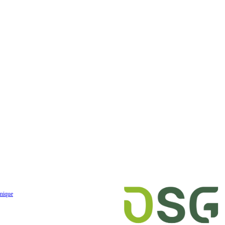
nique