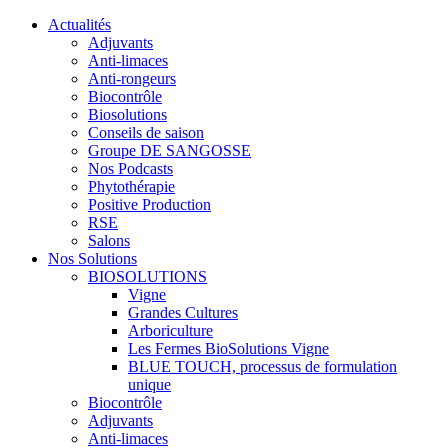
Actualités
Adjuvants
Anti-limaces
Anti-rongeurs
Biocontrôle
Biosolutions
Conseils de saison
Groupe DE SANGOSSE
Nos Podcasts
Phytothérapie
Positive Production
RSE
Salons
Nos Solutions
BIOSOLUTIONS
Vigne
Grandes Cultures
Arboriculture
Les Fermes BioSolutions Vigne
BLUE TOUCH, processus de formulation
unique
Biocontrôle
Adjuvants
Anti-limaces