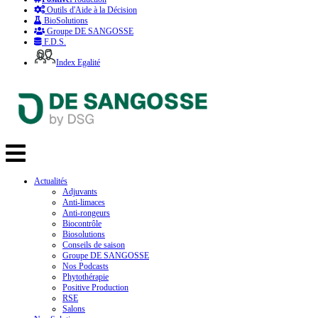
Outils d'Aide à la Décision
BioSolutions
Groupe DE SANGOSSE
F.D.S.
Index Egalité
Actualités
Adjuvants
Anti-limaces
Anti-rongeurs
Biocontrôle
Biosolutions
Conseils de saison
Groupe DE SANGOSSE
Nos Podcasts
Phytothérapie
Positive Production
RSE
Salons