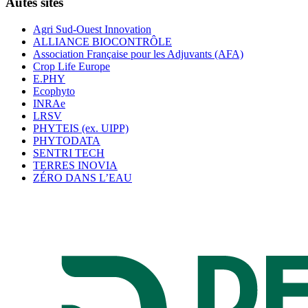
Autes sites
Agri Sud-Ouest Innovation
ALLIANCE BIOCONTRÔLE
Association Française pour les Adjuvants (AFA)
Crop Life Europe
E.PHY
Ecophyto
INRAe
LRSV
PHYTEIS (ex. UIPP)
PHYTODATA
SENTRI TECH
TERRES INOVIA
ZÉRO DANS L’EAU