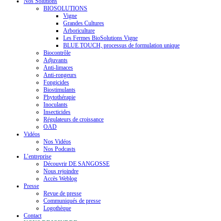
Nos Solutions
BIOSOLUTIONS
Vigne
Grandes Cultures
Arboriculture
Les Fermes BioSolutions Vigne
BLUE TOUCH, processus de formulation unique
Biocontrôle
Adjuvants
Anti-limaces
Anti-rongeurs
Fongicides
Biostimulants
Phytothérapie
Inoculants
Insecticides
Régulateurs de croissance
OAD
Vidéos
Nos Vidéos
Nos Podcasts
L’entreprise
Découvrir DE SANGOSSE
Nous rejoindre
Accès Weblog
Presse
Revue de presse
Communiqués de presse
Logothèque
Contact