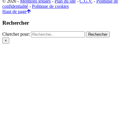
© 2026 -
Mentions légales
-
Plan du site
-
C.G.V.
-
Politique de
confidentialité
-
Politique de cookies
Haut de page
Rechercher
Chercher pour:
×