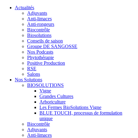
Actualités
Adjuvants
Anti-limaces
Anti-rongeurs
Biocontrôle
Biosolutions
Conseils de saison
Groupe DE SANGOSSE
Nos Podcasts
Phytothérapie
Positive Production
RSE
Salons
Nos Solutions
BIOSOLUTIONS
Vigne
Grandes Cultures
Arboriculture
Les Fermes BioSolutions Vigne
BLUE TOUCH, processus de formulation
unique
Biocontrôle
Adjuvants
Anti-limaces