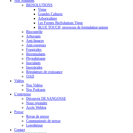
Nos Solutions
BIOSOLUTIONS
Vigne
Grandes Cultures
Arboriculture
Les Fermes BioSolutions Vigne
BLUE TOUCH, processus de formulation unique
Biocontrôle
Adjuvants
Anti-limaces
Anti-rongeurs
Fongicides
Biostimulants
Phytothérapie
Inoculants
Insecticides
Régulateurs de croissance
OAD
Vidéos
Nos Vidéos
Nos Podcasts
L’entreprise
Découvrir DE SANGOSSE
Nous rejoindre
Accès Weblog
Presse
Revue de presse
Communiqués de presse
Logothèque
Contact