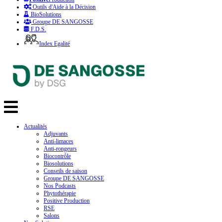
Outils d'Aide à la Décision
BioSolutions
Groupe DE SANGOSSE
F.D.S.
Index Egalité
Actualités
Adjuvants
Anti-limaces
Anti-rongeurs
Biocontrôle
Biosolutions
Conseils de saison
Groupe DE SANGOSSE
Nos Podcasts
Phytothérapie
Positive Production
RSE
Salons