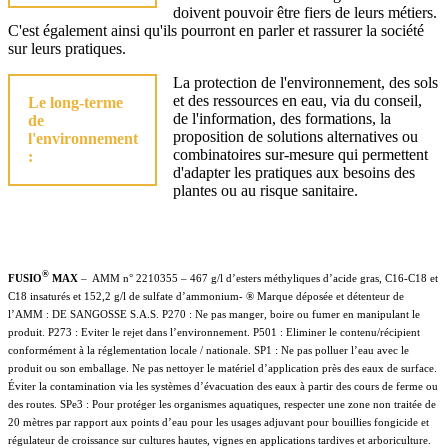
doivent pouvoir être fiers de leurs métiers.
C'est également ainsi qu'ils pourront en parler et rassurer la société
sur leurs pratiques.
La protection de l'environnement, des sols
et des ressources en eau, via du conseil,
Le long-terme
de l'information, des formations, la
de
proposition de solutions alternatives ou
l'environnement
combinatoires sur-mesure qui permettent
:
d'adapter les pratiques aux besoins des
plantes ou au risque sanitaire.
®
FUSIO
MAX
– AMM n° 2210355 – 467 g/l d’esters méthyliques d’acide gras, C16-C18 et
C18 insaturés et 152,2 g/l de sulfate d’ammonium- ® Marque déposée et détenteur de
l’AMM : DE SANGOSSE S.A.S. P270 : Ne pas manger, boire ou fumer en manipulant le
produit. P273 : Eviter le rejet dans l’environnement. P501 : Eliminer le contenu/récipient
conformément à la réglementation locale / nationale. SP1 : Ne pas polluer l’eau avec le
produit ou son emballage. Ne pas nettoyer le matériel d’application près des eaux de surface.
Éviter la contamination via les systèmes d’évacuation des eaux à partir des cours de ferme ou
des routes. SPe3 : Pour protéger les organismes aquatiques, respecter une zone non traitée de
20 mètres par rapport aux points d’eau pour les usages adjuvant pour bouillies fongicide et
régulateur de croissance sur cultures hautes, vignes en applications tardives et arboriculture.