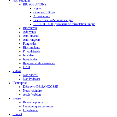
Nos Solutions
BIOSOLUTIONS
Vigne
Grandes Cultures
Arboriculture
Les Fermes BioSolutions Vigne
BLUE TOUCH, processus de formulation unique
Biocontrôle
Adjuvants
Anti-limaces
Anti-rongeurs
Fongicides
Biostimulants
Phytothérapie
Inoculants
Insecticides
Régulateurs de croissance
OAD
Vidéos
Nos Vidéos
Nos Podcasts
L’entreprise
Découvrir DE SANGOSSE
Nous rejoindre
Accès Weblog
Presse
Revue de presse
Communiqués de presse
Logothèque
Contact