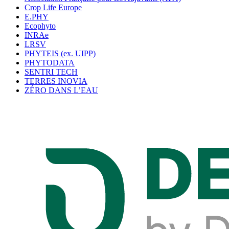
Crop Life Europe
E.PHY
Ecophyto
INRAe
LRSV
PHYTEIS (ex. UIPP)
PHYTODATA
SENTRI TECH
TERRES INOVIA
ZÉRO DANS L’EAU