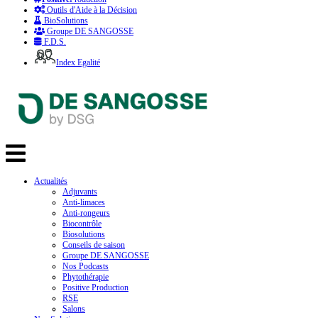
Outils d'Aide à la Décision
BioSolutions
Groupe DE SANGOSSE
F.D.S.
Index Egalité
Actualités
Adjuvants
Anti-limaces
Anti-rongeurs
Biocontrôle
Biosolutions
Conseils de saison
Groupe DE SANGOSSE
Nos Podcasts
Phytothérapie
Positive Production
RSE
Salons