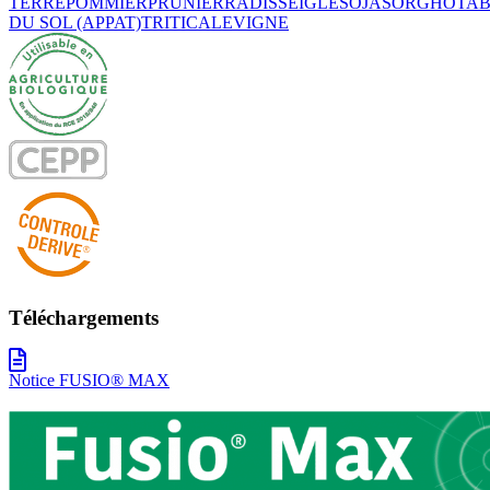
TERRE
POMMIER
PRUNIER
RADIS
SEIGLE
SOJA
SORGHO
TA
DU SOL (APPAT)
TRITICALE
VIGNE
Téléchargements
Notice FUSIO® MAX