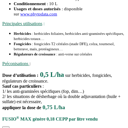
Conditionnement
: 10 L
Usages et doses autorisés
: disponible
sur
www.phytodata.com
Principales utilisations
:
Herbicides
: herbicides foliaires, herbicides anti-graminées spécifiques,
herbicides totaux…
Fongicides
: fongicides T2 céréales (stade DFE), colza, tournesol,
betterave, maïs, protéagineux…
Régulateurs de croissance
: anti-verse sur céréales
Préconisations
:
0,5 L/ha
Dose d’utilisation :
sur herbicides, fongicides,
régulateurs de croissance.
Sauf cas particuliers
:
1/ les anti-graminées spécifiques (fop, dim…)
2/ les situations de désherbage où la double adjuvantation (huile +
sulfate) est nécessaire,
0,75 L/ha
appliquer la dose de
®
FUSIO
MAX génère 0,18 CEPP par litre vendu