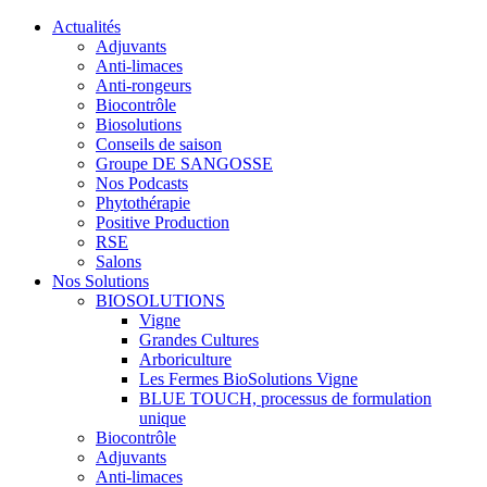
Actualités
Adjuvants
Anti-limaces
Anti-rongeurs
Biocontrôle
Biosolutions
Conseils de saison
Groupe DE SANGOSSE
Nos Podcasts
Phytothérapie
Positive Production
RSE
Salons
Nos Solutions
BIOSOLUTIONS
Vigne
Grandes Cultures
Arboriculture
Les Fermes BioSolutions Vigne
BLUE TOUCH, processus de formulation
unique
Biocontrôle
Adjuvants
Anti-limaces