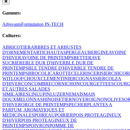
Gammes:
Adjuvants
Formulation IN-TECH
Cultures:
ABRICOTIER
ARBRES ET ARBUSTES
D'ORNEMENT
ARTICHAUT
ASPERGE
AUBERGINE
AVOINE
D'HIVER
AVOINE DE PRINTEMPS
BETTERAVE
SUCRIERE
BLE DUR D'HIVER
BLE DUR DE
PRINTEMPS
BLE TENDRE D'HIVER
BLE TENDRE DE
PRINTEMPS
BROCOLI
CAROTTE
CELERIS
CERISIER
CHICOR
WITLOOF
CHOUX
CLEMENTINIER
COGNASSIER
COLZA
D'HIVER
CONCOMBRE
CORNICHON
COURGETTE
ESCOUR
ET AUTRES SALADES
SIMILAIRES
LIN
LUPIN
LUZERNE
MAÏS
MAIS
DOUX
MELON
NASHI
NOISETIER
NOYER
OIGNON
OLIVES
O
D'HIVER
ORGE DE PRINTEMPS
PECHER
PLANTES A
PARFUM, AROMATIQUES ET
MEDICINALES
POIREAU
POIRIER
POIS PROTEAGINEUX
D'HIVER
POIS PROTEAGINEUX DE
PRINTEMPS
POIVRON
POMME DE