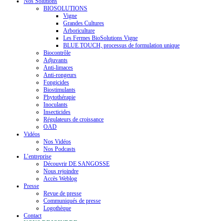
Nos Solutions
BIOSOLUTIONS
Vigne
Grandes Cultures
Arboriculture
Les Fermes BioSolutions Vigne
BLUE TOUCH, processus de formulation unique
Biocontrôle
Adjuvants
Anti-limaces
Anti-rongeurs
Fongicides
Biostimulants
Phytothérapie
Inoculants
Insecticides
Régulateurs de croissance
OAD
Vidéos
Nos Vidéos
Nos Podcasts
L’entreprise
Découvrir DE SANGOSSE
Nous rejoindre
Accès Weblog
Presse
Revue de presse
Communiqués de presse
Logothèque
Contact