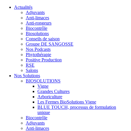
Actualités
Adjuvants
Anti-limaces
Anti-rongeurs
Biocontrôle
Biosolutions
Conseils de saison
Groupe DE SANGOSSE
Nos Podcasts
Phytothérapie
Positive Production
RSE
Salons
Nos Solutions
BIOSOLUTIONS
Vigne
Grandes Cultures
Arboriculture
Les Fermes BioSolutions Vigne
BLUE TOUCH, processus de formulation
unique
Biocontrôle
Adjuvants
Anti-limaces