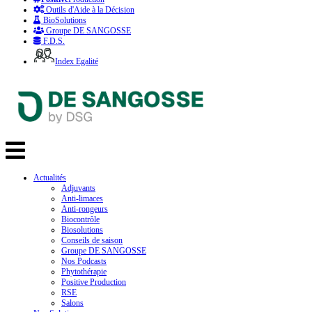
Outils d'Aide à la Décision
BioSolutions
Groupe DE SANGOSSE
F.D.S.
Index Egalité
Actualités
Adjuvants
Anti-limaces
Anti-rongeurs
Biocontrôle
Biosolutions
Conseils de saison
Groupe DE SANGOSSE
Nos Podcasts
Phytothérapie
Positive Production
RSE
Salons