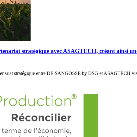
riat stratégique avec ASAGTECH, créant ainsi un
enariat stratégique entre DE SANGOSSE by DSG et ASAGTECH vis