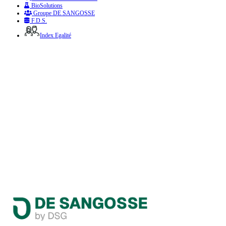
BioSolutions
Groupe DE SANGOSSE
F.D.S.
Index Egalité