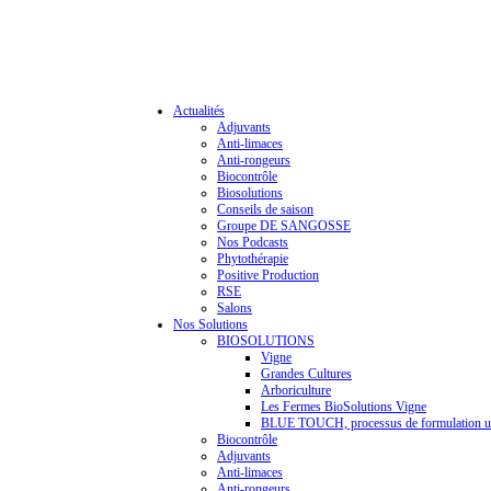
Actualités
Adjuvants
Anti-limaces
Anti-rongeurs
Biocontrôle
Biosolutions
Conseils de saison
Groupe DE SANGOSSE
Nos Podcasts
Phytothérapie
Positive Production
RSE
Salons
Nos Solutions
BIOSOLUTIONS
Vigne
Grandes Cultures
Arboriculture
Les Fermes BioSolutions Vigne
BLUE TOUCH, processus de formulation u
Biocontrôle
Adjuvants
Anti-limaces
Anti-rongeurs