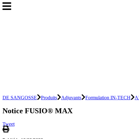
DE SANGOSSE
Produits
Adjuvants
Formulation IN-TECH
A
Notice FUSIO® MAX
Tweet