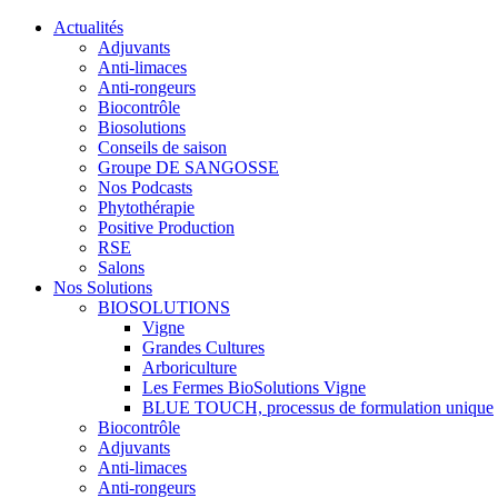
Actualités
Adjuvants
Anti-limaces
Anti-rongeurs
Biocontrôle
Biosolutions
Conseils de saison
Groupe DE SANGOSSE
Nos Podcasts
Phytothérapie
Positive Production
RSE
Salons
Nos Solutions
BIOSOLUTIONS
Vigne
Grandes Cultures
Arboriculture
Les Fermes BioSolutions Vigne
BLUE TOUCH, processus de formulation unique
Biocontrôle
Adjuvants
Anti-limaces
Anti-rongeurs