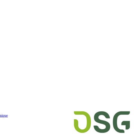
nique