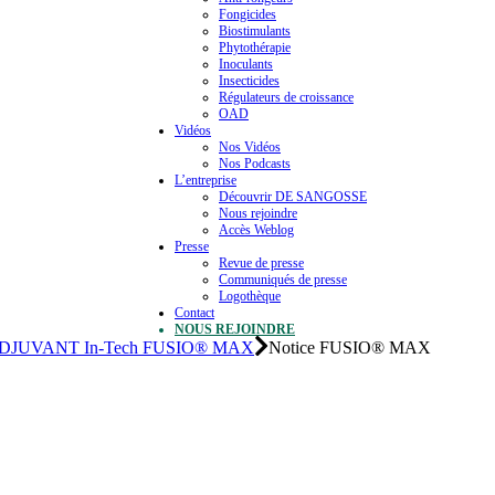
Fongicides
Biostimulants
Phytothérapie
Inoculants
Insecticides
Régulateurs de croissance
OAD
Vidéos
Nos Vidéos
Nos Podcasts
L’entreprise
Découvrir DE SANGOSSE
Nous rejoindre
Accès Weblog
Presse
Revue de presse
Communiqués de presse
Logothèque
Contact
NOUS REJOINDRE
DJUVANT In-Tech FUSIO® MAX
Notice FUSIO® MAX