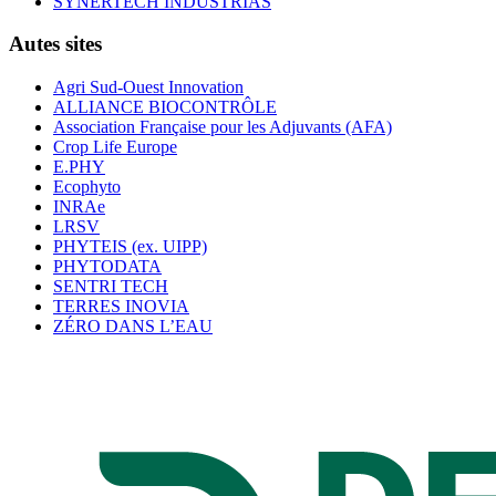
SYNERTECH INDUSTRIAS
Autes sites
Agri Sud-Ouest Innovation
ALLIANCE BIOCONTRÔLE
Association Française pour les Adjuvants (AFA)
Crop Life Europe
E.PHY
Ecophyto
INRAe
LRSV
PHYTEIS (ex. UIPP)
PHYTODATA
SENTRI TECH
TERRES INOVIA
ZÉRO DANS L’EAU