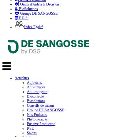
Outils d'Aide à la Décision
BioSolutions
Groupe DE SANGOSSE
F.D.S.
Index Egalité
Actualités
Adjuvants
Anti-limaces
Anti-rongeurs
Biocontrôle
Biosolutions
Conseils de saison
Groupe DE SANGOSSE
Nos Podcasts
Phytothérapie
Positive Production
RSE
Salons