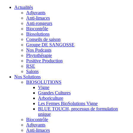
Actualités
Adjuvants
Anti-limaces
Anti-rongeurs
Biocontrôle
Biosolutions
Conseils de saison
Groupe DE SANGOSSE
Nos Podcasts
Phytothérapie
Positive Production
RSE
Salons
Nos Solutions
BIOSOLUTIONS
Vigne
Grandes Cultures
Arboriculture
Les Fermes BioSolutions Vigne
BLUE TOUCH, processus de formulation
unique
Biocontrôle
Adjuvants
Anti-limaces