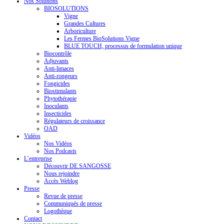
Nos Solutions
BIOSOLUTIONS
Vigne
Grandes Cultures
Arboriculture
Les Fermes BioSolutions Vigne
BLUE TOUCH, processus de formulation unique
Biocontrôle
Adjuvants
Anti-limaces
Anti-rongeurs
Fongicides
Biostimulants
Phytothérapie
Inoculants
Insecticides
Régulateurs de croissance
OAD
Vidéos
Nos Vidéos
Nos Podcasts
L’entreprise
Découvrir DE SANGOSSE
Nous rejoindre
Accès Weblog
Presse
Revue de presse
Communiqués de presse
Logothèque
Contact