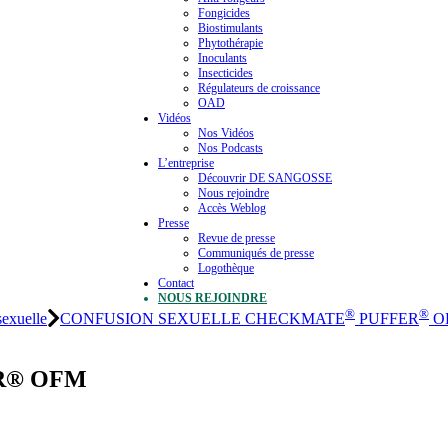
Fongicides
Biostimulants
Phytothérapie
Inoculants
Insecticides
Régulateurs de croissance
OAD
Vidéos
Nos Vidéos
Nos Podcasts
L’entreprise
Découvrir DE SANGOSSE
Nous rejoindre
Accès Weblog
Presse
Revue de presse
Communiqués de presse
Logothèque
Contact
NOUS REJOINDRE
®
®
sexuelle
CONFUSION SEXUELLE CHECKMATE
PUFFER
O
ER® OFM