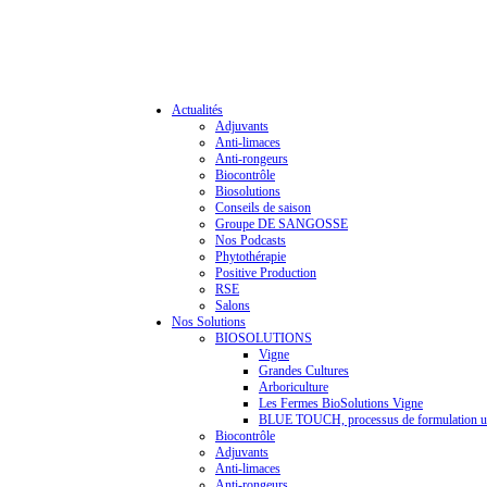
Actualités
Adjuvants
Anti-limaces
Anti-rongeurs
Biocontrôle
Biosolutions
Conseils de saison
Groupe DE SANGOSSE
Nos Podcasts
Phytothérapie
Positive Production
RSE
Salons
Nos Solutions
BIOSOLUTIONS
Vigne
Grandes Cultures
Arboriculture
Les Fermes BioSolutions Vigne
BLUE TOUCH, processus de formulation u
Biocontrôle
Adjuvants
Anti-limaces
Anti-rongeurs