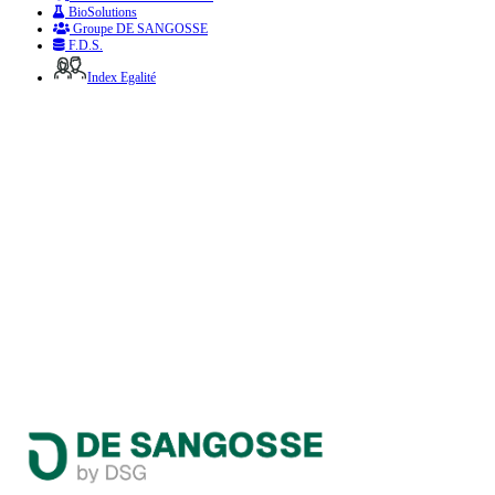
BioSolutions
Groupe DE SANGOSSE
F.D.S.
Index Egalité