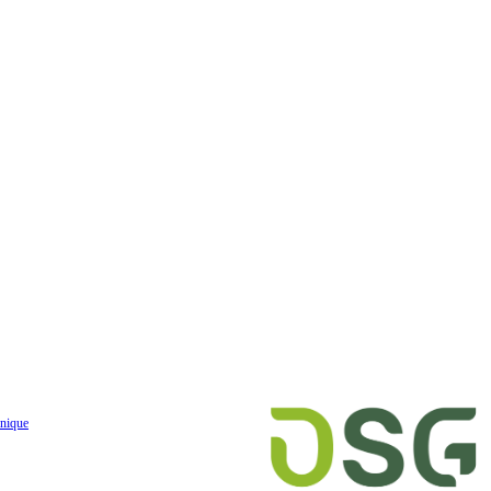
nique