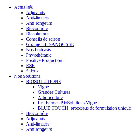
Actualités
Adjuvants
Anti-limaces
Anti-rongeurs
Biocontrôle
Biosolutions
Conseils de saison
Groupe DE SANGOSSE
Nos Podcasts
Phytothérapie
Positive Production
RSE
Salons
Nos Solutions
BIOSOLUTIONS
Vigne
Grandes Cultures
Arboriculture
Les Fermes BioSolutions Vigne
BLUE TOUCH, processus de formulation unique
Biocontrôle
Adjuvants
Anti-limaces
Anti-rongeurs