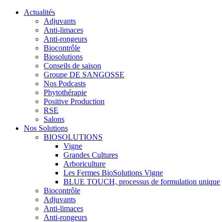
Actualités
Adjuvants
Anti-limaces
Anti-rongeurs
Biocontrôle
Biosolutions
Conseils de saison
Groupe DE SANGOSSE
Nos Podcasts
Phytothérapie
Positive Production
RSE
Salons
Nos Solutions
BIOSOLUTIONS
Vigne
Grandes Cultures
Arboriculture
Les Fermes BioSolutions Vigne
BLUE TOUCH, processus de formulation unique
Biocontrôle
Adjuvants
Anti-limaces
Anti-rongeurs