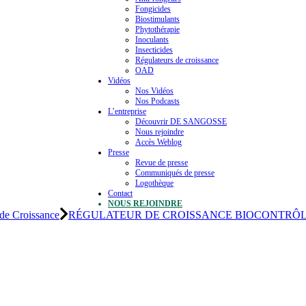
Fongicides
Biostimulants
Phytothérapie
Inoculants
Insecticides
Régulateurs de croissance
OAD
Vidéos
Nos Vidéos
Nos Podcasts
L’entreprise
Découvrir DE SANGOSSE
Nous rejoindre
Accès Weblog
Presse
Revue de presse
Communiqués de presse
Logothèque
Contact
NOUS REJOINDRE
 de Croissance
RÉGULATEUR DE CROISSANCE BIOCONTRÔ