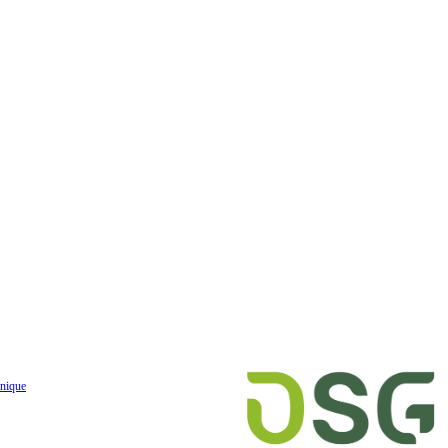
nique