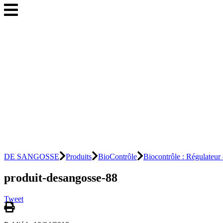
DE SANGOSSE
Produits
BioContrôle
Biocontrôle : Régulateur
produit-desangosse-88
Tweet