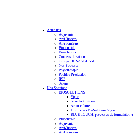
Actualités
Adjuvants
Anti-limaces
Anti-rongeurs
Biocontrôle
Biosolutions
Conseils de saison
Groupe DE SANGOSSE
Nos Podcasts
Phytothérapie
Positive Production
RSE
Salons
Nos Solutions
BIOSOLUTIONS
Vigne
Grandes Cultures
Arboriculture
Les Fermes BioSolutions Vigne
BLUE TOUCH, processus de formulation u
Biocontrôle
Adjuvants
Anti-limaces
Anti-rongeurs