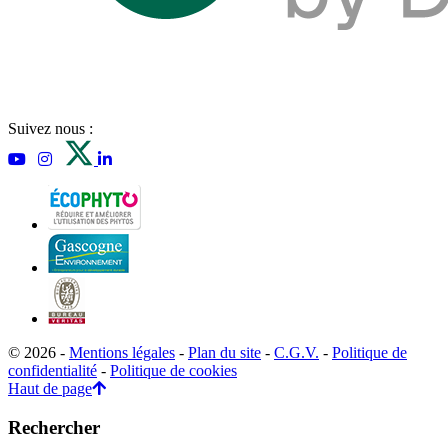
Suivez nous :
© 2026 -
Mentions légales
-
Plan du site
-
C.G.V.
-
Politique de
confidentialité
-
Politique de cookies
Haut de page
Rechercher