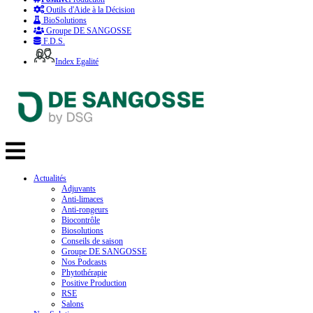
Outils d'Aide à la Décision
BioSolutions
Groupe DE SANGOSSE
F.D.S.
Index Egalité
Actualités
Adjuvants
Anti-limaces
Anti-rongeurs
Biocontrôle
Biosolutions
Conseils de saison
Groupe DE SANGOSSE
Nos Podcasts
Phytothérapie
Positive Production
RSE
Salons