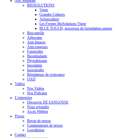
Nos Solutions
BIOSOLUTIONS
Vigne
Grandes Cultures
Arboriculture
Les Fermes BioSolutions Vigne
BLUE TOUCH, processus de formulation unique
Biocontrôle
Adjuvants
Anti-limaces
Anti-rongeurs
Fongicides
Biostimulants
Phytothérapie
Inoculants
Insecticides
Régulateurs de croissance
OAD
Vidéos
Nos Vidéos
Nos Podcasts
L’entreprise
Découvrir DE SANGOSSE
Nous rejoindre
Accès Weblog
Presse
Revue de presse
Communiqués de presse
Logothèque
Contact