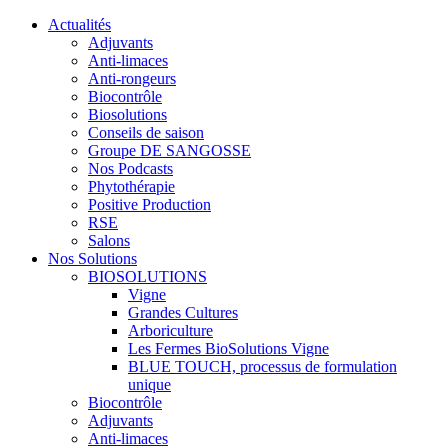
Actualités
Adjuvants
Anti-limaces
Anti-rongeurs
Biocontrôle
Biosolutions
Conseils de saison
Groupe DE SANGOSSE
Nos Podcasts
Phytothérapie
Positive Production
RSE
Salons
Nos Solutions
BIOSOLUTIONS
Vigne
Grandes Cultures
Arboriculture
Les Fermes BioSolutions Vigne
BLUE TOUCH, processus de formulation
unique
Biocontrôle
Adjuvants
Anti-limaces