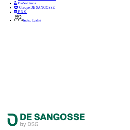
BioSolutions
Groupe DE SANGOSSE
F.D.S.
Index Egalité