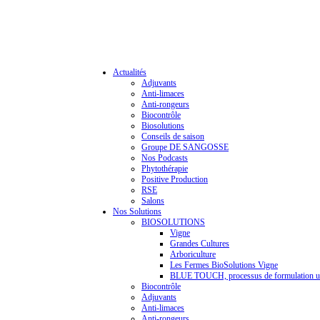
Actualités
Adjuvants
Anti-limaces
Anti-rongeurs
Biocontrôle
Biosolutions
Conseils de saison
Groupe DE SANGOSSE
Nos Podcasts
Phytothérapie
Positive Production
RSE
Salons
Nos Solutions
BIOSOLUTIONS
Vigne
Grandes Cultures
Arboriculture
Les Fermes BioSolutions Vigne
BLUE TOUCH, processus de formulation u
Biocontrôle
Adjuvants
Anti-limaces
Anti-rongeurs