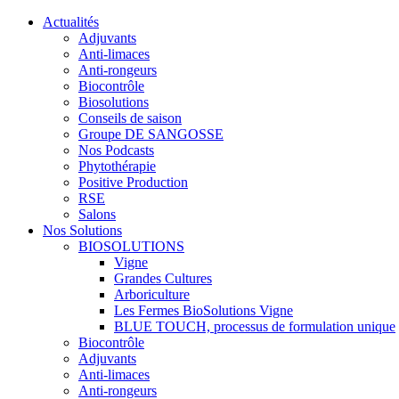
Actualités
Adjuvants
Anti-limaces
Anti-rongeurs
Biocontrôle
Biosolutions
Conseils de saison
Groupe DE SANGOSSE
Nos Podcasts
Phytothérapie
Positive Production
RSE
Salons
Nos Solutions
BIOSOLUTIONS
Vigne
Grandes Cultures
Arboriculture
Les Fermes BioSolutions Vigne
BLUE TOUCH, processus de formulation unique
Biocontrôle
Adjuvants
Anti-limaces
Anti-rongeurs