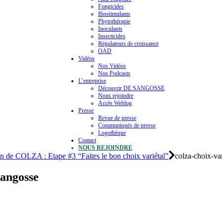
Fongicides
Biostimulants
Phytothérapie
Inoculants
Insecticides
Régulateurs de croissance
OAD
Vidéos
Nos Vidéos
Nos Podcasts
L’entreprise
Découvrir DE SANGOSSE
Nous rejoindre
Accès Weblog
Presse
Revue de presse
Communiqués de presse
Logothèque
Contact
NOUS REJOINDRE
on de COLZA : Etape #3 “Faites le bon choix variétal”
colza-choix-va
sangosse