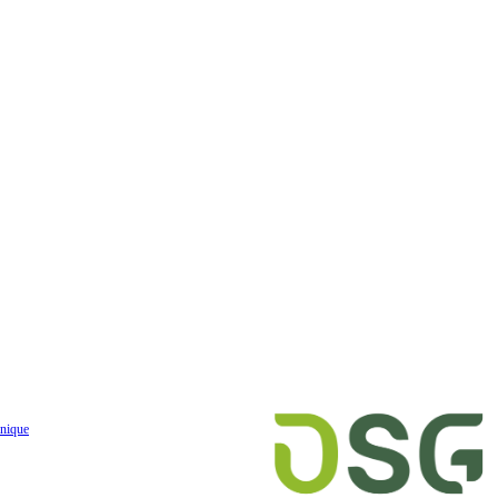
nique