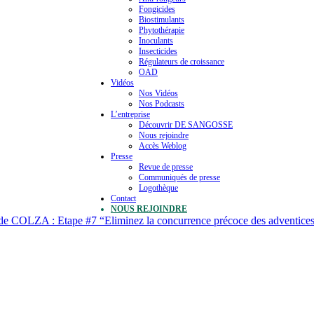
Fongicides
Biostimulants
Phytothérapie
Inoculants
Insecticides
Régulateurs de croissance
OAD
Vidéos
Nos Vidéos
Nos Podcasts
L’entreprise
Découvrir DE SANGOSSE
Nous rejoindre
Accès Weblog
Presse
Revue de presse
Communiqués de presse
Logothèque
Contact
NOUS REJOINDRE
 de COLZA : Etape #7 “Eliminez la concurrence précoce des adventice