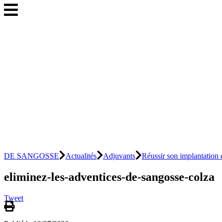
DE SANGOSSE
Actualités
Adjuvants
Réussir son implantation
eliminez-les-adventices-de-sangosse-colza
Tweet