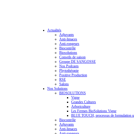
Actualités
Adjuvants
Anti-limaces
Anti-rongeurs
Biocontrôle
Biosolutions
Conseils de saison
Groupe DE SANGOSSE
Nos Podcasts
Phytothérapie
Positive Production
RSE
Salons
Nos Solutions
BIOSOLUTIONS
Vigne
Grandes Cultures
Arboriculture
Les Fermes BioSolutions Vigne
BLUE TOUCH, processus de formulation u
Biocontrôle
Adjuvants
Anti-limaces
Anti-rongeurs