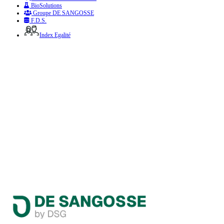
BioSolutions
Groupe DE SANGOSSE
F.D.S.
Index Egalité