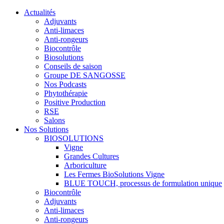
Actualités
Adjuvants
Anti-limaces
Anti-rongeurs
Biocontrôle
Biosolutions
Conseils de saison
Groupe DE SANGOSSE
Nos Podcasts
Phytothérapie
Positive Production
RSE
Salons
Nos Solutions
BIOSOLUTIONS
Vigne
Grandes Cultures
Arboriculture
Les Fermes BioSolutions Vigne
BLUE TOUCH, processus de formulation unique
Biocontrôle
Adjuvants
Anti-limaces
Anti-rongeurs